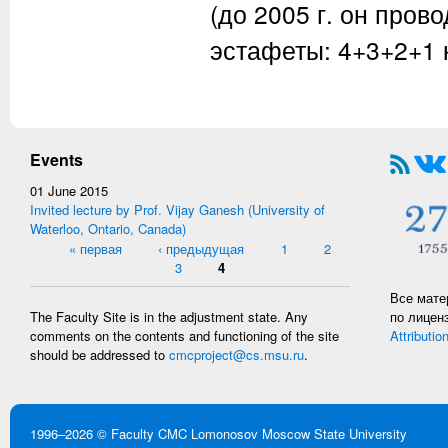
(до 2005 г. он пров
эстафеты: 4+3+2+1 к
Events
01 June 2015
Invited lecture by Prof. Vijay Ganesh (University of
Waterloo, Ontario, Canada)
Pages
« первая
‹ предыдущая
1
2
3
4
Все мате
по лицен
The Faculty Site is in the adjustment state. Any
Attributio
comments on the contents and functioning of the site
should be addressed to
cmcproject@cs.msu.ru
.
1996–2026 ©
Faculty CMC
Lomonosov Moscow State University