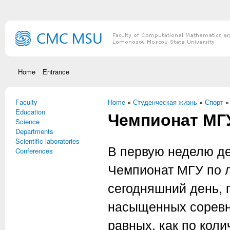
Skip to main content
Home
Entrance
Faculty
You are here
Home
»
Студенческая жизнь
»
Спорт
Education
Чемпионат МГ
Science
Departments
Scientific laboratories
В первую неделю д
Conferences
Чемпионат МГУ по л
сегодняшний день, 
насыщенных соревн
равных, как по коли