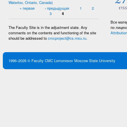
Waterloo, Ontario, Canada)
Pages
« первая
‹ предыдущая
1
2
3
4
Все мате
по лицен
The Faculty Site is in the adjustment state. Any
Attributio
comments on the contents and functioning of the site
should be addressed to
cmcproject@cs.msu.ru
.
1996–2026 ©
Faculty CMC
Lomonosov Moscow State University