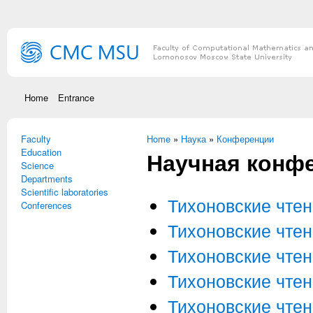
Skip to main content
Home
Entrance
Faculty
You are here
Home
»
Наука
»
Конференции
Education
Научная конфе
Science
Departments
Scientific laboratories
Тихоновские чтен
Conferences
Тихоновские чтен
Тихоновские чтен
Тихоновские чтен
Тихоновские чтен