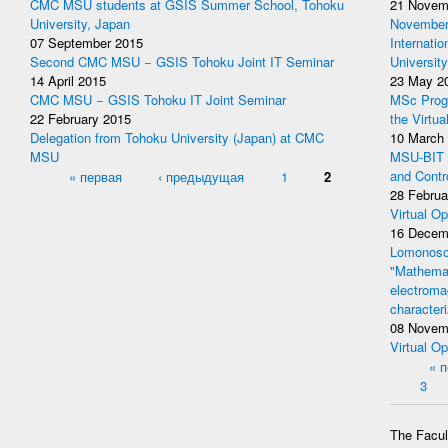
CMC MSU students at GSIS Summer School, Tohoku
21 Novem
University, Japan
November 
07 September 2015
Internati
Second CMC MSU − GSIS Tohoku Joint IT Seminar
University
14 April 2015
23 May 2
CMC MSU − GSIS Tohoku IT Joint Seminar
MSc Prog
22 February 2015
the Virtua
Delegation from Tohoku University (Japan) at CMC
10 March
MSU
MSU-BIT W
Pages
« первая
‹ предыдущая
1
2
and Contr
28 Februa
Virtual Op
16 Decem
Lomonosov
"Mathemat
electromag
character
08 Novem
Virtual Op
Pages
« 
3
The Facult