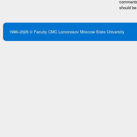
comments 
should be
1996–2026 ©
Faculty CMC
Lomonosov Moscow State University