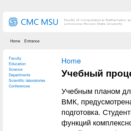
Skip to main content
Home
Entrance
Faculty
You are here
Home
Education
Учебный проц
Science
Departments
Scientific laboratories
Conferences
Учебным планом для
ВМК, предусмотрен
подготовка. Студен
функций комплексно