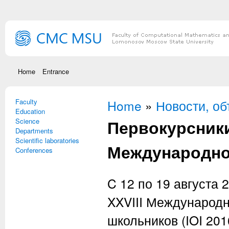
Skip to main content
Home
Entrance
Faculty
You are here
Home
»
Новости, о
Education
Первокурсник
Science
Departments
Scientific laboratories
Международно
Conferences
C 12 по 19 августа 
XXVIII Международ
школьников (IOI 201