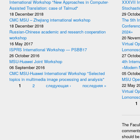
International Workshop "New Approaches in Computer-
XXXVII In
Assisted Translation: case of Talmud"
Stochasti
18 December 2018
29 Octobe
CMC MSU – Zhejiang international workshop
The 5th I
18 December 2018
Conferen
Russian-Chinese academic and research cooperation
2024»
workshop
20 Novem
16 May 2017
Virtual Op
ISPRS International Workshop — PSBB17
Lomonoso
26 October 2016
27 Octobe
MSU-Huawei Joint Workshop
4th Inter
06 September 2016
«Modern 
CMC MSU-Huawei International Workshop "Selected
05 Octobe
topics in multimedia image processing and analysis"
MSU Open
Pages
1
2
следующая ›
последняя »
22 May 2
Virtual Op
Lomonoso
Pages
1
The Facult
comments 
should be