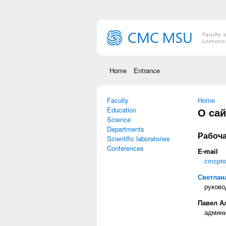
Skip to main content
Home
Entrance
Faculty
You are
Home
Education
О сай
Science
Departments
Рабоча
Scientific laboratories
Conferences
E-mail
cmcpro
Светлан
руково
Павел А
админи