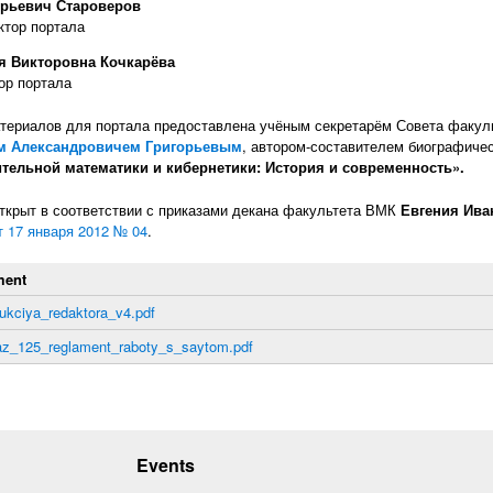
рьевич Староверов
ктор портала
я Викторовна Кочкарёва
ор портала
териалов для портала предоставлена учёным секретарём Совета факул
м Александровичем Григорьевым
, автором-составителем биографиче
тельной математики и кибернетики: История и современность».
ткрыт в соответствии с приказами декана факультета ВМК
Евгения Ива
т 17 января 2012 № 04
.
ment
rukciya_redaktora_v4.pdf
az_125_reglament_raboty_s_saytom.pdf
Events