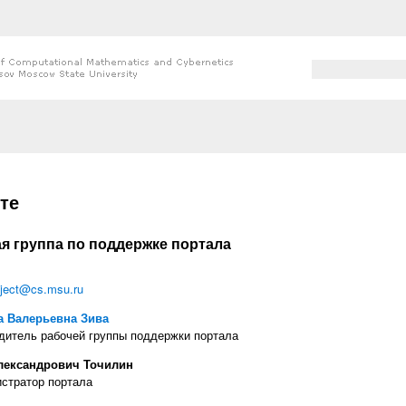
Search form
Search
 here
те
я группа по поддержке портала
ject@cs.msu.ru
а Валерьевна Зива
дитель рабочей группы поддержки портала
лександрович Точилин
стратор портала