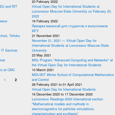
20 February 2022
MSU and RIT
Virtual Open Day for International Students at
Lomonosov Moscow State University on February 20,
2022
reece
16 February 2022
Ярмарка вакансий для студентов и выпускников
МГУ
hool, Tohoku
21 November 2021
November 21, 2021 — Virtual Open Day for
International Students at Lomonosov Moscow State
 IT Seminar
University
23 May 2021
nar
MSc Program "Advanced Computing and Networks" at
the Virtual Open Day for International Students
an) at CMC
10 March 2021
MSU-BIT Winter School of Computational Mathematics
1
2
and Control
28 February 2021
to
01 April 2021
Virtual Open Day for International Students
16 December 2020
to
17 December 2020
Lomonosov Readings-2020 international section
"Mathematical models and methods in
electromagnetics for particles simulations,
characterization and synthesis"