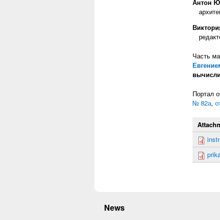
Антон Ю
архите
Виктори
редакт
Часть ма
Евгение
вычисли
Портал о
№ 82а
,
о
Attach
inst
prik
News