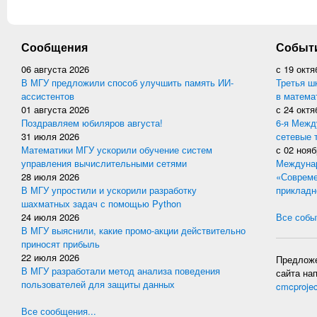
Сообщения
Событ
06 августа 2026
с
19 октя
В МГУ предложили способ улучшить память ИИ-
Третья ш
ассистентов
в матема
01 августа 2026
с
24 октя
Поздравляем юбиляров августа!
6-я Межд
31 июля 2026
сетевые 
Математики МГУ ускорили обучение систем
с
02 нояб
управления вычислительными сетями
Междунар
28 июля 2026
«Совреме
В МГУ упростили и ускорили разработку
прикладн
шахматных задач с помощью Python
24 июля 2026
Все событ
В МГУ выяснили, какие промо-акции действительно
приносят прибыль
22 июля 2026
Предложе
В МГУ разработали метод анализа поведения
сайта на
пользователей для защиты данных
cmcproje
Все сообщения...