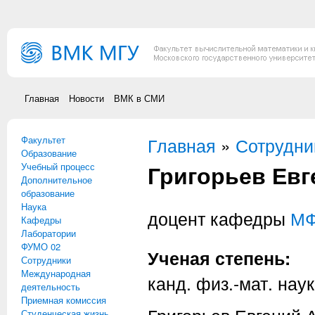
Перейти к основному содержанию
Главная
Новости
ВМК в СМИ
Факультет
Вы здесь
Главная
»
Сотрудни
Образование
Григорьев Ев
Учебный процесс
Дополнительное
образование
Наука
доцент кафедры
М
Кафедры
Лаборатории
ФУМО 02
Ученая степень:
Сотрудники
Международная
канд. физ.-мат. наук
деятельность
Приемная комиссия
Студенческая жизнь