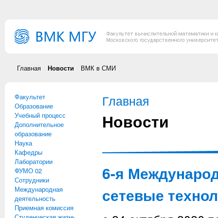
Перейти к основному содержанию
Главная
Новости
ВМК в СМИ
Факультет
Вы здесь
Главная
Образование
Новости
Учебный процесс
Дополнительное
образование
Наука
Кафедры
Лаборатории
6-я Междунаро
ФУМО 02
Сотрудники
Международная
сетевые технол
деятельность
Приемная комиссия
Студенческая жизнь