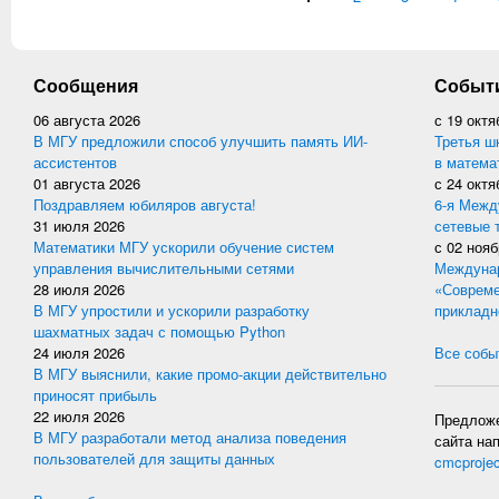
Сообщения
Событ
06 августа 2026
с
19 октя
В МГУ предложили способ улучшить память ИИ-
Третья ш
ассистентов
в матема
01 августа 2026
с
24 октя
Поздравляем юбиляров августа!
6-я Межд
31 июля 2026
сетевые 
Математики МГУ ускорили обучение систем
с
02 нояб
управления вычислительными сетями
Междунар
28 июля 2026
«Совреме
В МГУ упростили и ускорили разработку
прикладн
шахматных задач с помощью Python
24 июля 2026
Все событ
В МГУ выяснили, какие промо-акции действительно
приносят прибыль
22 июля 2026
Предложе
В МГУ разработали метод анализа поведения
сайта на
пользователей для защиты данных
cmcproje