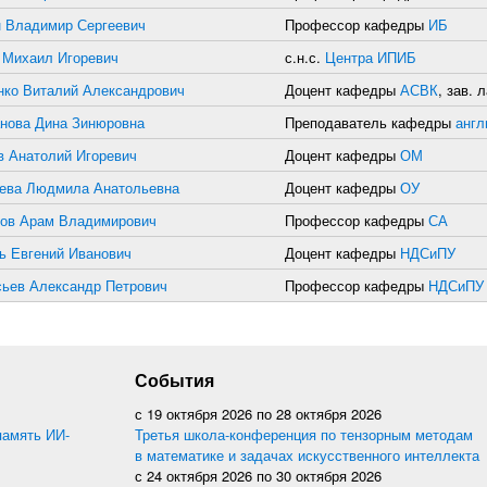
 Владимир Сергеевич
Профессор кафедры
ИБ
 Михаил Игоревич
с.н.с.
Центра ИПИБ
нко Виталий Александрович
Доцент кафедры
АСВК
, зав.
нова Дина Зинюровна
Преподаватель кафедры
англ
в Анатолий Игоревич
Доцент кафедры
ОМ
ева Людмила Анатольевна
Доцент кафедры
ОУ
ов Арам Владимирович
Профессор кафедры
СА
ь Евгений Иванович
Доцент кафедры
НДСиПУ
ьев Александр Петрович
Профессор кафедры
НДСиПУ
События
с
19 октября 2026
по
28 октября 2026
память ИИ-
Третья школа-конференция по тензорным методам
в математике и задачах искусственного интеллекта
с
24 октября 2026
по
30 октября 2026