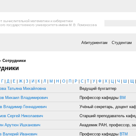
Форма поис
Поиск
Абитуриентам
Студентам
есь
»
Сотрудники
удники
|
Г
|
Д
|
Е
|
Ж
|
З
|
И
|
К
|
Л
|
М
|
Н
|
О
|
П
|
Р
|
С
|
Т
|
У
|
Ф
|
Х
|
Ц
|
Ч
|
Ш
|
Щ
ова Татьяна Михайловна
Ведущий бухгалтер
ов Михаил Владимирович
Профессор кафедры
ВМ
в Владимир Геннадиевич
Учёный секретарь, доцент к
мов Сергей Николаевич
Cтарший преподаватель каф
ян Арутюн Ишханович
Академик РАН, профессор, з
в Валерий Иванович
Профессор кафедры
ВТМ