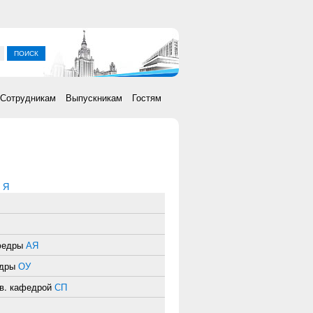
ка
Сотрудникам
Выпускникам
Гостям
|
Я
афедры
АЯ
едры
ОУ
ав. кафедрой
СП