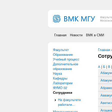
Перейти к основному содержанию
Главная
Новости
ВМК в СМИ
Факультет
Вы зд
Главная
Образование
Сотр
Учебный процесс
Дополнительное
А
|
Б
|
В
образование
Абакум
Наука
Кафедры
Абакум
Лаборатории
ФУМО 02
Абрамо
Сотрудники
Авваку
На факультете
Аветис
работали...
Агошко
Международная