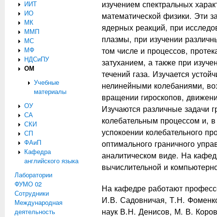
изучением спектральных харак
ИИТ
ИО
математической физики. Эти з
МК
ядерных реакций, при исследо
ММП
плазмы, при изучении различн
МС
том числе и процессов, протек
МФ
НДСиПУ
затуханием, а также при изуче
ОМ
течений газа. Изучается устойч
Учебные
нелинейными колебаниями, во
материалы
вращении гироскопов, движени
ОУ
Изучаются различные задачи г
СА
колебательным процессом и, в 
СКИ
успокоении колебательного пр
СП
ФАиП
оптимального граничного упра
Кафедра
аналитическом виде. На кафед
английского языка
вычислительной и компьютерно
Лаборатории
ФУМО 02
На кафедре работают профес
Сотрудники
И.В. Садовничая
,
Т.Н. Фоменк
Международная
наук
В.Н. Денисов
,
М. В. Коро
деятельность