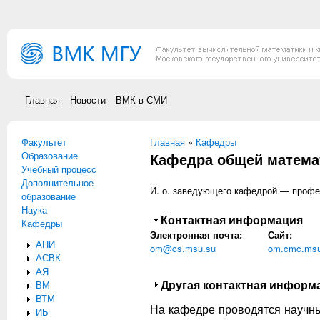
Перейти к основному содержанию
Главная
Новости
ВМК в СМИ
Факультет
Вы здесь
Главная
»
Кафедры
Образование
Кафедра общей матема
Учебный процесс
Дополнительное
И. о. заведующего кафедрой — проф
образование
Наука
Скрыть
Контактная информация
Кафедры
Электронная почта:
Сайт:
АНИ
om@cs.msu.su
om.cmc.msu
АСВК
АЯ
Показать
Другая контактная информ
ВМ
ВТМ
На кафедре проводятся научны
ИБ