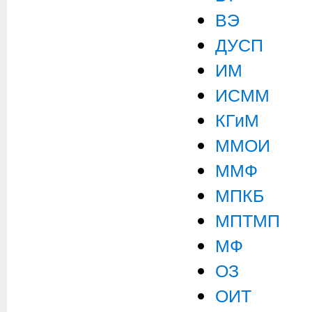
ВЭ
ДУСП
ИМ
ИСММ
КГиМ
ММОИ
ММФ
МПКБ
МПТМП
МФ
ОЗ
ОИТ