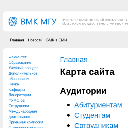
Перейти к основному содержанию
Главная
Новости
ВМК в СМИ
Факультет
Вы здесь
Главная
Образование
Карта сайта
Учебный процесс
Дополнительное
образование
Наука
Аудитории
Кафедры
Лаборатории
ФУМО 02
Абитуриентам
Сотрудники
Международная
Студентам
деятельность
Приемная комиссия
Сотрудникам
Студенческая жизнь