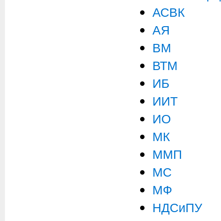
АСВК
АЯ
ВМ
ВТМ
ИБ
ИИТ
ИО
МК
ММП
МС
МФ
НДСиПУ