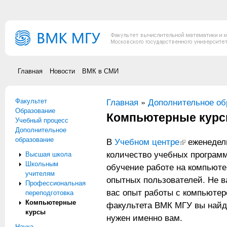
Перейти к основному содержанию
Главная
Новости
ВМК в СМИ
Факультет
Вы здесь
Главная
»
Дополнительное об
Образование
Компьютерные кур
Учебный процесс
Дополнительное
образование
В
Учебном центре
(внешняя ссыл
еженедель
количество учебных программ
Высшая школа
Школьным
обучение работе на компьют
учителям
опытных пользователей. Не ва
Профессиональная
вас опыт работы с компьюте
переподготовка
Компьютерные
факультета ВМК МГУ вы найде
курсы
нужен именно вам.
Наука