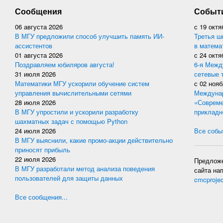
Сообщения
Событ
06 августа 2026
с
19 октя
В МГУ предложили способ улучшить память ИИ-
Третья ш
ассистентов
в матема
01 августа 2026
с
24 октя
Поздравляем юбиляров августа!
6-я Межд
31 июля 2026
сетевые 
Математики МГУ ускорили обучение систем
с
02 нояб
управления вычислительными сетями
Междунар
28 июля 2026
«Совреме
В МГУ упростили и ускорили разработку
прикладн
шахматных задач с помощью Python
24 июля 2026
Все событ
В МГУ выяснили, какие промо-акции действительно
приносят прибыль
22 июля 2026
Предложе
В МГУ разработали метод анализа поведения
сайта на
пользователей для защиты данных
cmcproje
Все сообщения...