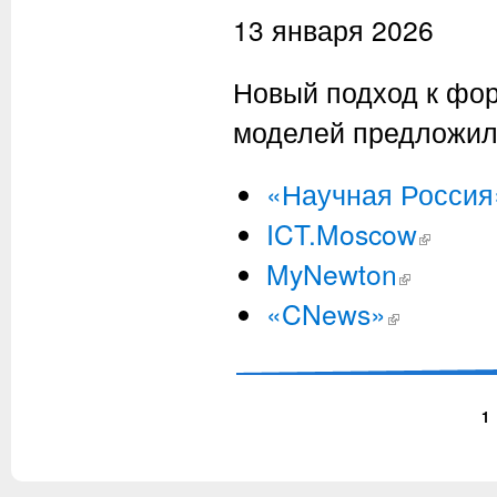
13 января 2026
Новый подход к фо
моделей предложил
«Научная Россия
ICT.Moscow
(внешняя с
MyNewton
(внешняя ссыл
«CNews»
(внешняя ссылк
1