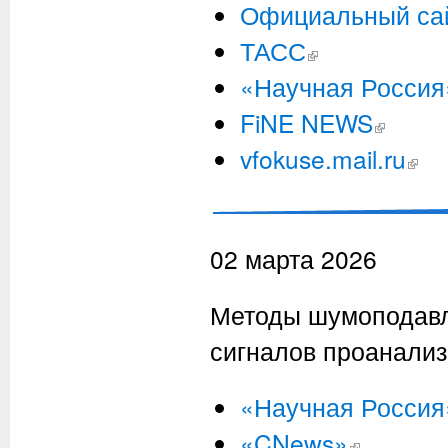
Официальный са
ТАСС
(внешняя ссылка)
«Научная Россия
FiNE NEWS
(внешняя сс
vfokuse.mail.ru
(внешн
02 марта 2026
Методы шумоподавл
сигналов проанализ
«Научная Россия
«CNews»
(внешняя ссылк