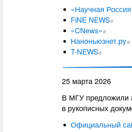
«Научная Россия
FiNE NEWS
(внешняя сс
«CNews»
(внешняя ссылк
Наноньюзнет.ру
(в
T-NEWS
(внешняя ссылка)
25 марта 2026
В МГУ предложили 
в рукописных докум
Официальный са