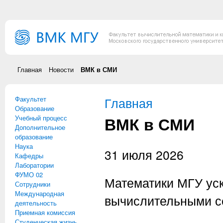
Перейти к основному содержанию
Главная
Новости
ВМК в СМИ
Факультет
Вы здесь
Главная
Образование
ВМК в СМИ
Учебный процесс
Дополнительное
образование
Наука
31 июля 2026
Кафедры
Лаборатории
ФУМО 02
Математики МГУ ус
Сотрудники
Международная
вычислительными с
деятельность
Приемная комиссия
Студенческая жизнь