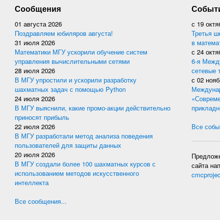
Сообщения
Событ
01 августа 2026
с
19 октя
Поздравляем юбиляров августа!
Третья ш
31 июля 2026
в матема
Математики МГУ ускорили обучение систем
с
24 октя
управления вычислительными сетями
6-я Межд
28 июля 2026
сетевые 
В МГУ упростили и ускорили разработку
с
02 нояб
шахматных задач с помощью Python
Междунар
24 июля 2026
«Совреме
В МГУ выяснили, какие промо-акции действительно
прикладн
приносят прибыль
22 июля 2026
Все событ
В МГУ разработали метод анализа поведения
пользователей для защиты данных
20 июля 2026
Предложе
В МГУ создали более 100 шахматных курсов с
сайта на
использованием методов искусственного
cmcproje
интеллекта
Все сообщения...