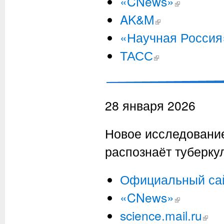
«CNews»
AK&M
(внешняя ссылка)
«Научная Россия
ТАСС
(внешняя ссылка)
28 января 2026
Новое исследование
распознаёт туберку
Официальный са
«CNews»
(внешняя ссылк
science.mail.ru
(внешн