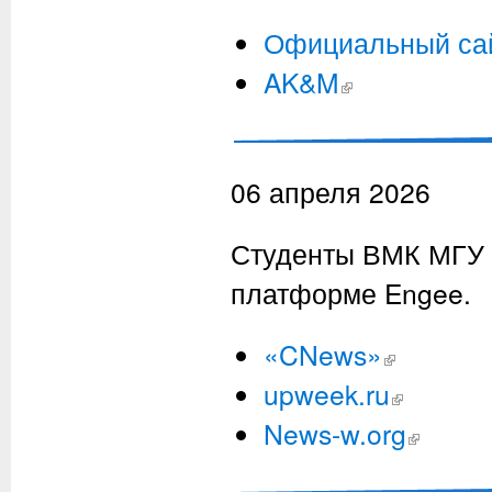
Официальный са
AK&M
(внешняя ссылка)
06 апреля 2026
Студенты ВМК МГУ 
платформе Engee.
«CNews»
(внешняя ссылк
upweek.ru
(внешняя ссыл
News-w.org
(внешняя сс