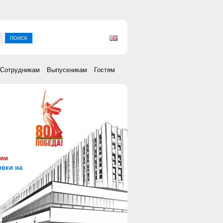
ка
Сотрудникам
Выпускникам
Гостям
сии
овки на