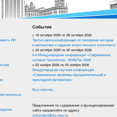
События
с
19 октября 2026
по
28 октября 2026
память ИИ-
Третья школа-конференция по тензорным методам
в математике и задачах искусственного интеллекта
с
24 октября 2026
по
30 октября 2026
6-я Международная конференция «Современные
сетевые технологии», MoNeTec-2026
истем
с
02 ноября 2026
по
03 ноября 2026
Международная научная конференция
«Современные проблемы фундаментальной и
ку
прикладной математики»
Все события...
действительно
Предложения по содержанию и функционированию
ведения
сайта направляйте по адресу
cmcproject@cs.msu.ru
.