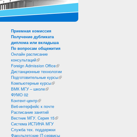
Приемная комиссия
Получение дубликата
диплома или вкладыша
По вопросам общежития
Онлайн расписание
консультаций
(внешняя ссылка)
Foreign Admission Office
(внешняя ссылка)
Дистанционные технологии
Подготовительные курсы
(внешняя ссылка)
Компьютерные курсы
(внешняя ссылка)
ВМК МГУ – школе
(внешняя ссылка)
ФУМО 02
Контент-центр
(внешняя ссылка)
Веб-интерфейс к почте
Расписание занятий
Вестник МГУ. Серия 15
(внешняя ссылка)
Система ИСТИНА МГУ
Служба тех. поддержки
Факультетские IT-сервисы