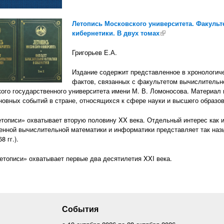
Летопись Московского университета. Факульт
кибернетики. В двух томах
(внешняя ссылка)
Григорьев Е.А.
Издание содержит представленное в хронологич
фактов, связанных с факультетом вычислительн
ого государственного университета имени М. В. Ломоносова. Материал п
новных событий в стране, относящихся к сфере науки и высшего образов
етописи» охватывает вторую половину XX века. Отдельный интерес как 
енной вычислительной математики и информатики представляет так на
8 гг.).
Летописи» охватывает первые два десятилетия XXI века.
События