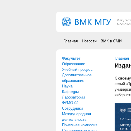
Перейти к основному содержанию
Главная
Новости
ВМК в СМИ
Факультет
Вы зд
Главная
Образование
Издан
Учебный процесс
Дополнительное
К своему
образование
серий «Т
Наука
универси
Кафедры
кибернет
Лаборатории
ФУМО 02
Сотрудники
Международная
деятельность
Приемная комиссия
Студенческая жизнь