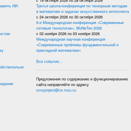
с
19 октября 2026
по
28 октября 2026
память ИИ-
Третья школа-конференция по тензорным методам
в математике и задачах искусственного интеллекта
с
24 октября 2026
по
30 октября 2026
6-я Международная конференция «Современные
сетевые технологии», MoNeTec-2026
истем
с
02 ноября 2026
по
03 ноября 2026
Международная научная конференция
«Современные проблемы фундаментальной и
ку
прикладной математики»
Все события...
действительно
Предложения по содержанию и функционированию
ведения
сайта направляйте по адресу
cmcproject@cs.msu.ru
.