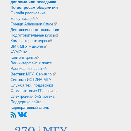
диплома или вкладыша
По вопросам общежития
Онлайн расписание
консультаций
(внешняя ссылка)
Foreign Admission Office
(внешняя ссылка)
Дистанционные технологии
Подготовительные курсы
(внешняя ссылка)
Компьютерные курсы
(внешняя ссылка)
ВМК МГУ – школе
(внешняя ссылка)
ФУМО 02
Контент-центр
(внешняя ссылка)
Веб-интерфейс к почте
Расписание занятий
Вестник МГУ. Серия 15
(внешняя ссылка)
Система ИСТИНА МГУ
Служба тех. поддержки
Факультетские IT-сервисы
Электронная библиотека
Поддержка сайта
Корпоративный стиль