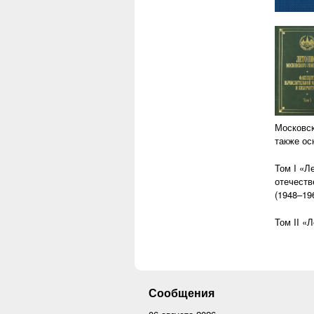
Московск
также ос
Том I «Л
отечеств
(1948–196
Том II «
Сообщения