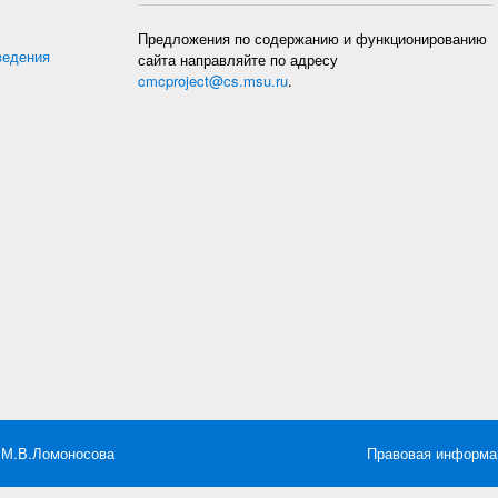
Предложения по содержанию и функционированию
ведения
сайта направляйте по адресу
cmcproject@cs.msu.ru
.
 М.В.Ломоносова
Правовая информа