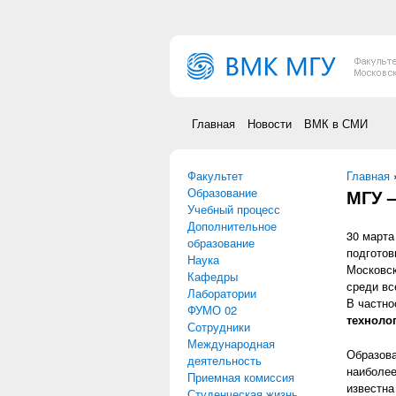
Перейти к основному содержанию
Главная
Новости
ВМК в СМИ
Факультет
Вы зд
Главная
Образование
МГУ –
Учебный процесс
Дополнительное
30 марта
образование
подготов
Наука
Московск
Кафедры
среди вс
Лаборатории
В частно
ФУМО 02
техноло
Сотрудники
Международная
Образова
деятельность
наиболее
Приемная комиссия
известна
Студенческая жизнь