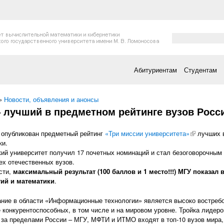
Форма поис
Поиск
Абитуриентам
Студентам
есь
»
Новости, объявления и анонсы
 лучший в предметном рейтинге вузов Росс
 опубликован предметный рейтинг
«Три миссии университета»
(внешняя с
лучших в
ки.
ий университет получил 17 почетных номинаций и стал безоговорочным 
ех отечественных вузов.
сти,
максимальный результат (100 баллов и 1 место!!!) МГУ показа
гий и математики
.
ние в области «Информационные технологии» является высоко востребо
 конкурентоспособных, в том числе и на мировом уровне. Тройка лидер
 за пределами России – МГУ, МФТИ и ИТМО входят в топ-10 вузов мира