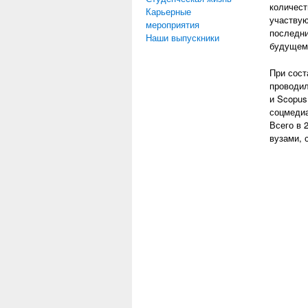
количест
Карьерные
участвую
мероприятия
последни
Наши выпускники
будущем 
При сост
проводил
и Scopus
соцмедиа
Всего в 
вузами, 