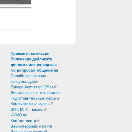
Приемная комиссия
Получение дубликата
диплома или вкладыша
По вопросам общежития
Онлайн расписание
консультаций
(внешняя ссылка)
Foreign Admission Office
(внешняя ссылка)
Дистанционные технологии
Подготовительные курсы
(внешняя ссылка)
Компьютерные курсы
(внешняя ссылка)
ВМК МГУ – школе
(внешняя ссылка)
ФУМО 02
Контент-центр
(внешняя ссылка)
Веб-интерфейс к почте
Расписание занятий