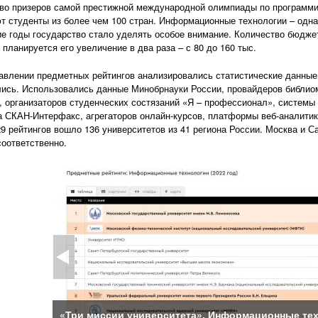
во призеров самой престижной международной олимпиады по программ
т студенты из более чем 100 стран. Информационные технологии – одна
е годы государство стало уделять особое внимание. Количество бюдже
планируется его увеличение в два раза – с 80 до 160 тыс.
авлении предметных рейтингов анализировались статистические данные,
ись. Использовались данные Минобрнауки России, провайдеров библиоме
, организаторов студенческих состязаний «Я – профессионал», системы
 СКАН-Интерфакс, агрегаторов онлайн-курсов, платформы веб-аналитики
29 рейтингов вошло 136 университетов из 41 региона России. Москва и С
соответственно.
«Три миссии университета». Информационные те