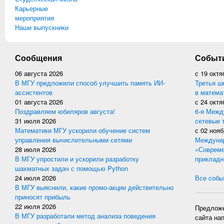
Карьерные
мероприятия
Наши выпускники
Сообщения
Событ
06 августа 2026
с
19 октя
В МГУ предложили способ улучшить память ИИ-
Третья ш
ассистентов
в матема
01 августа 2026
с
24 октя
Поздравляем юбиляров августа!
6-я Межд
31 июля 2026
сетевые 
Математики МГУ ускорили обучение систем
с
02 нояб
управления вычислительными сетями
Междунар
28 июля 2026
«Совреме
В МГУ упростили и ускорили разработку
прикладн
шахматных задач с помощью Python
24 июля 2026
Все событ
В МГУ выяснили, какие промо-акции действительно
приносят прибыль
22 июля 2026
Предложе
В МГУ разработали метод анализа поведения
сайта на