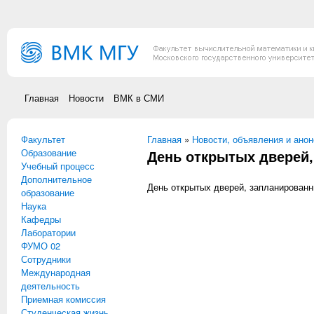
Перейти к основному содержанию
Главная
Новости
ВМК в СМИ
Факультет
Вы здесь
Главная
»
Новости, объявления и ано
Образование
День открытых дверей,
Учебный процесс
Дополнительное
День открытых дверей, запланированн
образование
Наука
Кафедры
Лаборатории
ФУМО 02
Сотрудники
Международная
деятельность
Приемная комиссия
Студенческая жизнь