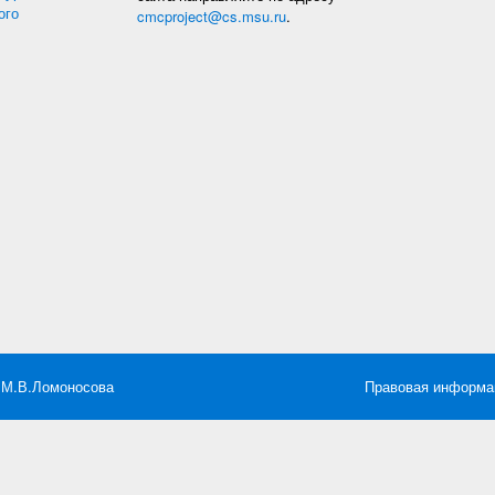
ого
cmcproject@cs.msu.ru
.
 М.В.Ломоносова
Правовая информа