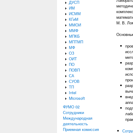
Лаборато
ДУСП
методиче
ИМ
комплекс
ИСММ
математи
КГиМ
М. В. Ло
ММОИ
ММФ
Основные
МПКБ
МПТМП
про
МФ
исс
ОЗ
мет
ОИТ
раз
ПО
ком
ПОВП
исп
СА
про
СУОВ
раз
ТП
выч
Intel
вне
Microsoft
апп
ФУМО 02
под
Сотрудники
лаб
Международная
пра
деятельность
Приемная комиссия
Сотру