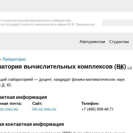
Форма поис
Поиск
Абитуриентам
Студентам
есь
»
Лаборатории
ратория вычислительных комплексов (ВК)
ий лабораторией — доцент, кандидат физико-математических наук
 Д. Ю.
ыть
актная информация
нная почта:
Сайт:
Телефон:
.cs.msu.su
lvk.cs.msu.ru
+7 (495) 939-46-71
зать
ая контактная информация