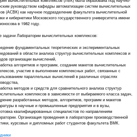
рия вычислительных комплексов (ЛВК) была образована под научно-
ским руководством кафедры автоматизации систем вычислительных
ов (АСВК) как научное подразделение факультета вычислительной
ки и кибернетики Московского государственного университета имени
моносова
в 1982 году.
 задачи Лаборатории вычислительных комплексов:
ведение фундаментальных теоретических и экспериментальных
ледований в области анализа структур вычислительных комплексов и
одов организации вычислений,
работка алгоритмов и программ, создание макетов вычислительных
плексов, участие в выполнении комплексных работ, связанных с
ользованием параллельных вычислений в различных отраслях
изводства,
работка методов и средств для сравнительного анализа структур
ислительных комплексов в зависимости от выбираемого класса задач,
дрение разработанных методов, алгоритмов, программ и макетов
аратуры в научные и промышленные предприятия и в вузы,
готовка квалифицированных специалистов по направлениям
оратории. Организация проведения в лаборатории производственной
ктики, курсовых и дипломных работ студентов факультета ВМК.
дники