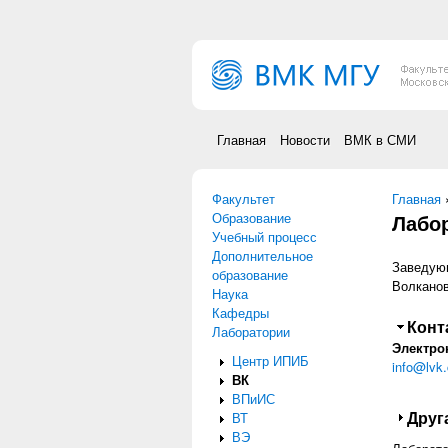
Перейти к основному содержанию
Главная
Новости
ВМК в СМИ
Факультет
Вы зд
Главная
Образование
Лабо
Учебный процесс
Дополнительное
Заведующ
образование
Волканов
Наука
Кафедры
Скр
Конт
Лаборатории
Электро
Центр ИПИБ
info@lvk
ВК
ВПиИС
Пока
Друг
ВТ
ВЭ