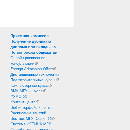
Приемная комиссия
Получение дубликата
диплома или вкладыша
По вопросам общежития
Онлайн расписание
консультаций
(внешняя ссылка)
Foreign Admission Office
(внешняя ссылка)
Дистанционные технологии
Подготовительные курсы
(внешняя ссылка)
Компьютерные курсы
(внешняя ссылка)
ВМК МГУ – школе
(внешняя ссылка)
ФУМО 02
Контент-центр
(внешняя ссылка)
Веб-интерфейс к почте
Расписание занятий
Вестник МГУ. Серия 15
(внешняя ссылка)
Система ИСТИНА МГУ
Служба тех. поддержки