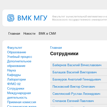
Перейти к основному содержанию
Главная
Новости
ВМК в СМИ
Факультет
Вы здесь
Главная
Образование
Сотрудники
Учебный процесс
Дополнительное
Бабернов Василий Вячеславович
образование
Наука
Балашов Василий Викторович
Кафедры
Лаборатории
Бахмуров Анатолий Геннадьевич
ФУМО 02
Писковский Виктор Олегович
Сотрудники
Международная
Смелянский Руслан Леонидович
деятельность
Степанов Евгений Павлович
Приемная комиссия
Студенческая жизнь