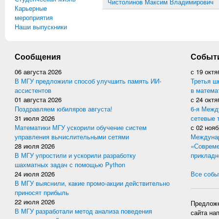
Чистолинов Максим Владимирович
Карьерные
мероприятия
Наши выпускники
Сообщения
Событ
06 августа 2026
с
19 октя
В МГУ предложили способ улучшить память ИИ-
Третья ш
ассистентов
в матема
01 августа 2026
с
24 октя
Поздравляем юбиляров августа!
6-я Межд
31 июля 2026
сетевые 
Математики МГУ ускорили обучение систем
с
02 нояб
управления вычислительными сетями
Междунар
28 июля 2026
«Совреме
В МГУ упростили и ускорили разработку
прикладн
шахматных задач с помощью Python
24 июля 2026
Все событ
В МГУ выяснили, какие промо-акции действительно
приносят прибыль
22 июля 2026
Предложе
В МГУ разработали метод анализа поведения
сайта на