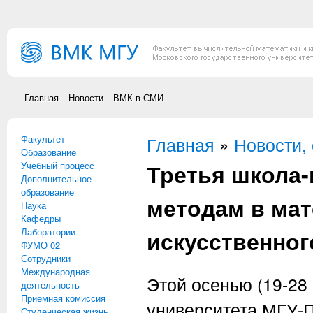
Перейти к основному содержанию
Главная
Новости
ВМК в СМИ
Факультет
Вы здесь
Главная
»
Новости,
Образование
Третья школа
Учебный процесс
Дополнительное
образование
методам в мат
Наука
Кафедры
Лаборатории
искусственног
ФУМО 02
Сотрудники
Международная
Этой осенью (19-28 
деятельность
Приемная комиссия
университета МГУ-
Студенческая жизнь