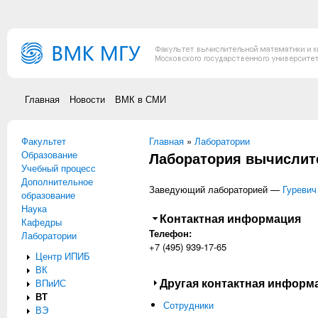
Перейти к основному содержанию
Главная
Новости
ВМК в СМИ
Факультет
Вы здесь
Главная
»
Лаборатории
Образование
Лаборатория вычислите
Учебный процесс
Дополнительное
Заведующий лабораторией —
Гуревич
образование
Наука
Скрыть
Контактная информация
Кафедры
Телефон:
Лаборатории
+7 (495) 939-17-65
Центр ИПИБ
ВК
Показать
Другая контактная информ
ВПиИС
ВТ
Сотрудники
ВЭ