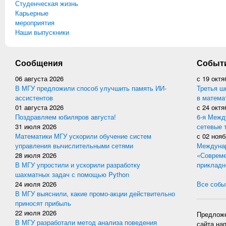
Студенческая жизнь
Карьерные
мероприятия
Наши выпускники
Сообщения
Событ
06 августа 2026
с
19 октя
В МГУ предложили способ улучшить память ИИ-
Третья ш
ассистентов
в матема
01 августа 2026
с
24 октя
Поздравляем юбиляров августа!
6-я Межд
31 июля 2026
сетевые 
Математики МГУ ускорили обучение систем
с
02 нояб
управления вычислительными сетями
Междунар
28 июля 2026
«Совреме
В МГУ упростили и ускорили разработку
прикладн
шахматных задач с помощью Python
24 июля 2026
Все событ
В МГУ выяснили, какие промо-акции действительно
приносят прибыль
22 июля 2026
Предложе
В МГУ разработали метод анализа поведения
сайта на