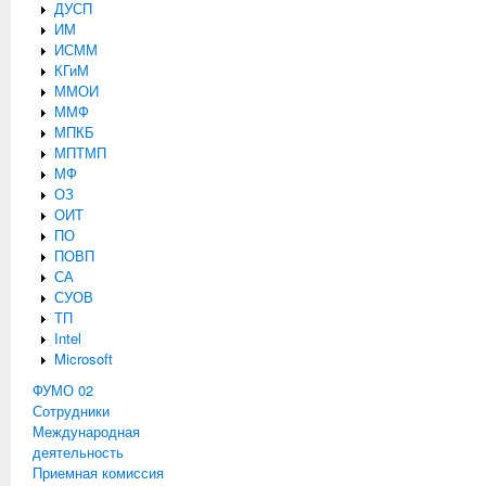
ДУСП
ИМ
ИСММ
КГиМ
ММОИ
ММФ
МПКБ
МПТМП
МФ
ОЗ
ОИТ
ПО
ПОВП
СА
СУОВ
ТП
Intel
Microsoft
ФУМО 02
Сотрудники
Международная
деятельность
Приемная комиссия