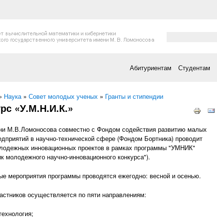
Форма поис
Поиск
Абитуриентам
Студентам
есь
»
Наука
»
Совет молодых ученых
»
Гранты и стипендии
рс «У.М.Н.И.К.»
и М.В.Ломоносова совместно с Фондом содействия развитию малых
дприятий в научно-технической сфере (Фондом Бортника) проводит
лодежных инновационных проектов в рамках программы "УМНИК"
ик молодежного научно-инновационного конкурса").
е мероприятия программы проводятся ежегодно: весной и осенью.
астников осуществляется по пяти направлениям:
технология;