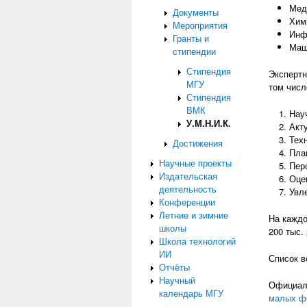
Мед
Документы
Хим
Мероприятия
Инф
Гранты и
Маш
стипендии
Стипендия
Экспертн
МГУ
том числ
Стипендия
ВМК
Нау
У.М.Н.И.К.
Акт
Тех
Достижения
Пла
Научные проекты
Пер
Издательская
Оце
деятельность
Увл
Конференции
Летние и зимние
На каждо
школы
200 тыс. 
Школа технологий
ИИ
Список в
Отчёты
Научный
Официал
календарь МГУ
малых фо