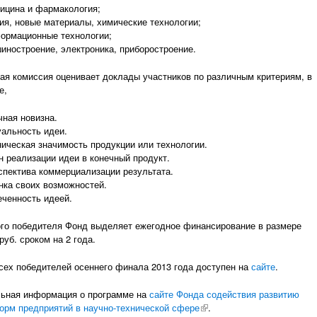
ицина и фармакология;
ия, новые материалы, химические технологии;
ормационные технологии;
иностроение, электроника, приборостроение.
ая комиссия оценивает доклады участников по различным критериям, в
е,
чная новизна.
уальность идеи.
ническая значимость продукции или технологии.
н реализации идеи в конечный продукт.
спектива коммерциализации результата.
нка своих возможностей.
еченность идеей.
го победителя Фонд выделяет ежегодное финансирование в размере
руб. сроком на 2 года.
сех победителей осеннего финала 2013 года доступен на
сайте
.
ьная информация о программе на
сайте Фонда содействия развитию
рм предприятий в научно-технической сфере
(внешняя ссылка)
.