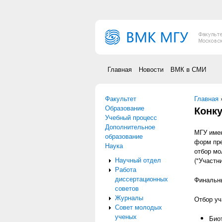
Перейти к основному содержанию
Главная
Новости
ВМК в СМИ
Факультет
Вы зд
Главная
Образование
Конку
Учебный процесс
Дополнительное
МГУ имен
образование
форм пре
Наука
отбор мо
Научный отдел
("Участн
Работа
диссертационных
Финальны
советов
Журналы
Отбор уч
Совет молодых
ученых
Био