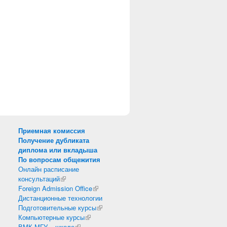
Приемная комиссия
Получение дубликата
диплома или вкладыша
По вопросам общежития
Онлайн расписание
консультаций
(внешняя ссылка)
Foreign Admission Office
(внешняя ссылка)
Дистанционные технологии
Подготовительные курсы
(внешняя ссылка)
Компьютерные курсы
(внешняя ссылка)
ВМК МГУ – школе
(внешняя ссылка)