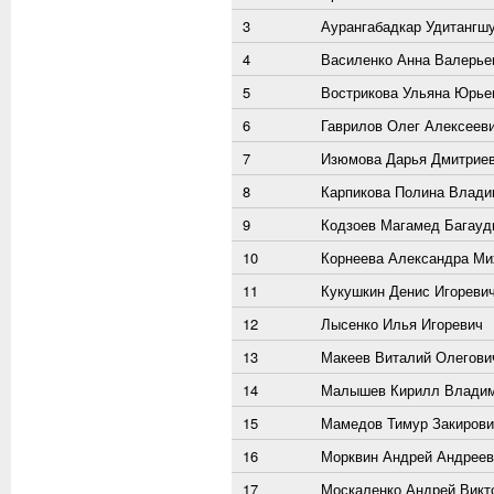
3
Аурангабадкар Удитангш
4
Василенко Анна Валерье
5
Вострикова Ульяна Юрье
6
Гаврилов Олег Алексеев
7
Изюмова Дарья Дмитрие
8
Карпикова Полина Влади
9
Кодзоев Магамед Багауд
10
Корнеева Александра Ми
11
Кукушкин Денис Игореви
12
Лысенко Илья Игоревич
13
Макеев Виталий Олегови
14
Малышев Кирилл Влади
15
Мамедов Тимур Закирови
16
Морквин Андрей Андреев
17
Москаленко Андрей Викт