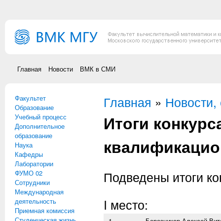
Перейти к основному содержанию
Главная
Новости
ВМК в СМИ
Факультет
Вы здесь
Главная
»
Новости,
Образование
Итоги конкурс
Учебный процесс
Дополнительное
образование
квалификацио
Наука
Кафедры
Лаборатории
ФУМО 02
Подведены итоги ко
Сотрудники
Международная
I место:
деятельность
Приемная комиссия
Студенческая жизнь
1
Березникер Алексей Вит