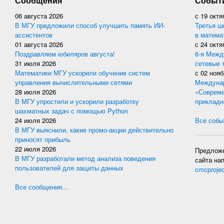
Сообщения
Событ
06 августа 2026
с
19 октя
В МГУ предложили способ улучшить память ИИ-
Третья ш
ассистентов
в матема
01 августа 2026
с
24 октя
Поздравляем юбиляров августа!
6-я Межд
31 июля 2026
сетевые 
Математики МГУ ускорили обучение систем
с
02 нояб
управления вычислительными сетями
Междунар
28 июля 2026
«Совреме
В МГУ упростили и ускорили разработку
прикладн
шахматных задач с помощью Python
24 июля 2026
Все событ
В МГУ выяснили, какие промо-акции действительно
приносят прибыль
22 июля 2026
Предложе
В МГУ разработали метод анализа поведения
сайта на
пользователей для защиты данных
cmcproje
Все сообщения...