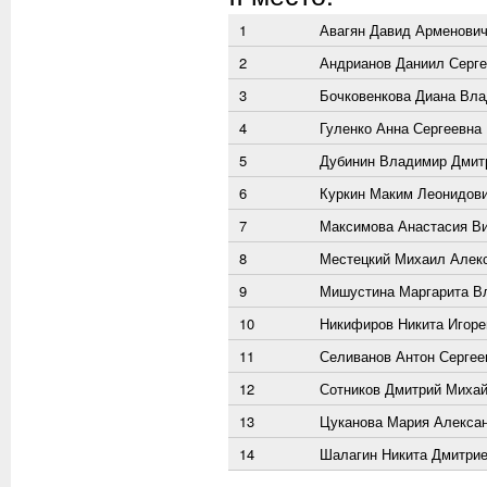
1
Авагян Давид Арменови
2
Андрианов Даниил Серге
3
Бочковенкова Диана Вл
4
Гуленко Анна Сергеевна
5
Дубинин Владимир Дмит
6
Куркин Маким Леонидов
7
Максимова Анастасия Ви
8
Местецкий Михаил Алек
9
Мишустина Маргарита В
10
Никифиров Никита Игоре
11
Селиванов Антон Сергее
12
Сотников Дмитрий Миха
13
Цуканова Мария Алекса
14
Шалагин Никита Дмитри