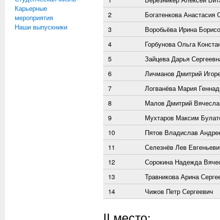
Карьерные
2
Богатенкова Анастасия 
мероприятия
Наши выпускники
3
Воробьёва Ирина Борис
4
Горбунова Ольга Конста
5
Зайцева Дарья Сергеевн
6
Личманов Дмитрий Игор
7
Логванёва Мария Геннад
8
Малов Дмитрий Вячесла
9
Мухтаров Максим Булат
10
Пятов Владислав Андре
11
Селезнёв Лев Евгеньеви
12
Сорокина Надежда Вяче
13
Травникова Арина Серге
14
Чижов Петр Сергеевич
II место: