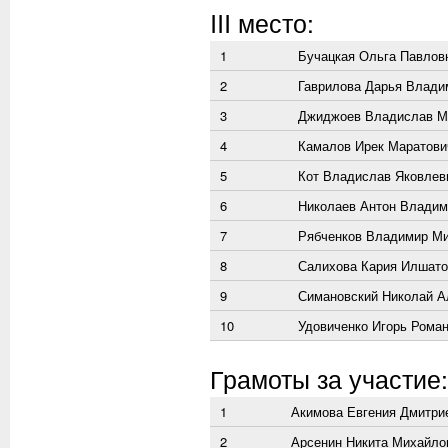
III место:
1
Бучацкая Ольга Павлов
2
Гаврилова Дарья Влади
3
Джиджоев Владислав М
4
Камалов Ирек Маратови
5
Кот Владислав Яковлев
6
Николаев Антон Владим
7
Рябченков Владимир М
8
Салихова Кария Илшато
9
Симановский Николай А
10
Удовиченко Игорь Рома
Грамоты за участие:
1
Акимова Евгения Дмитри
2
Арсенин Никита Михайло