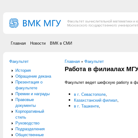
Перейти к основному содержанию
Главная
Новости
ВМК в СМИ
Факультет
Вы здесь
Главная
»
Факультет
Работа в филиалах МГ
История
Обращение декана
Презентация о
Факультет ведет шефскую работу в ф
факультете
Премии и награды
в г. Севастополе
,
Правовые
Казахстанский филиал
,
документы
в г. Ташкенте
,
Корпоративный
стиль
Руководство
Подразделения
Общественные