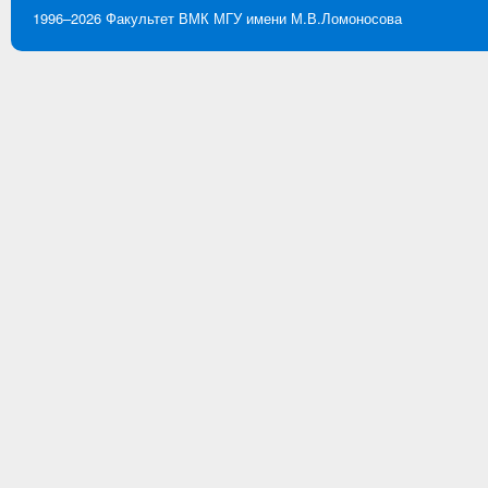
1996–2026
Факультет ВМК
МГУ имени М.В.Ломоносова