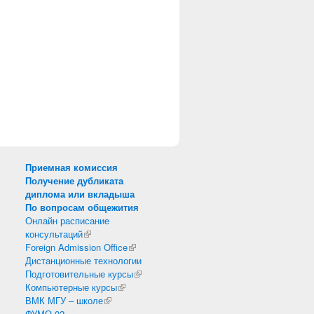
Приемная комиссия
Получение дубликата
диплома или вкладыша
По вопросам общежития
Онлайн расписание
консультаций
(внешняя ссылка)
Foreign Admission Office
(внешняя ссылка)
Дистанционные технологии
Подготовительные курсы
(внешняя ссылка)
Компьютерные курсы
(внешняя ссылка)
ВМК МГУ – школе
(внешняя ссылка)
ФУМО 02