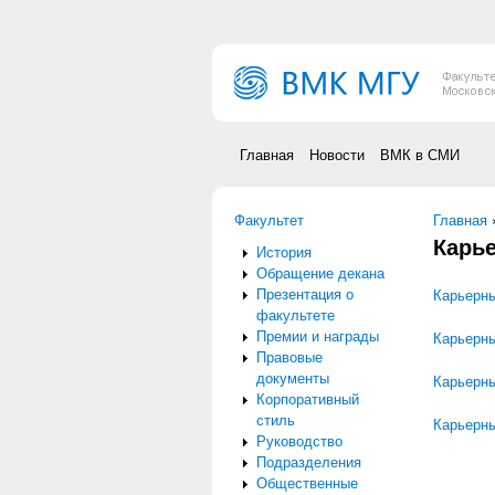
Перейти к основному содержанию
Главная
Новости
ВМК в СМИ
Факультет
Вы зд
Главная
Карь
История
Обращение декана
Презентация о
Карьерны
факультете
Премии и награды
Карьерны
Правовые
документы
Карьерны
Корпоративный
стиль
Карьерны
Руководство
Подразделения
Общественные