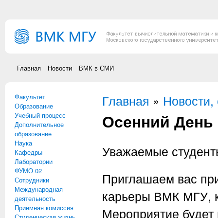
Перейти к основному содержанию
Главная
Новости
ВМК в СМИ
Факультет
Вы здесь
Главная
»
Новости,
Образование
Осенний День
Учебный процесс
Дополнительное
образование
Наука
Уважаемые студенты
Кафедры
Лаборатории
ФУМО 02
Приглашаем вас при
Сотрудники
Международная
карьеры ВМК МГУ, к
деятельность
Приемная комиссия
Мероприятие будет 
Студенческая жизнь