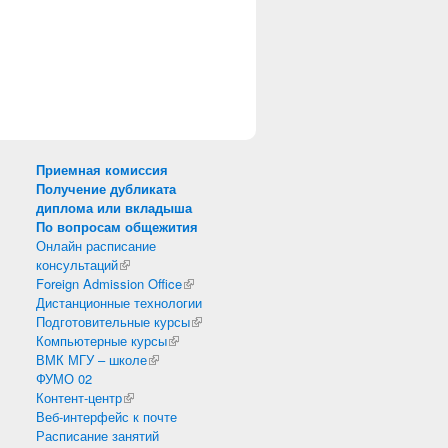
Приемная комиссия
Получение дубликата
диплома или вкладыша
По вопросам общежития
Онлайн расписание
консультаций
(внешняя ссылка)
Foreign Admission Office
(внешняя ссылка)
Дистанционные технологии
Подготовительные курсы
(внешняя ссылка)
Компьютерные курсы
(внешняя ссылка)
ВМК МГУ – школе
(внешняя ссылка)
ФУМО 02
Контент-центр
(внешняя ссылка)
Веб-интерфейс к почте
Расписание занятий