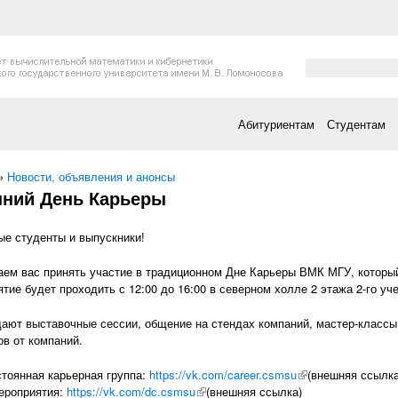
Форма поис
Поиск
Абитуриентам
Студентам
есь
»
Новости, объявления и анонсы
нний День Карьеры
е студенты и выпускники!
ем вас принять участие в традиционном Дне Карьеры ВМК МГУ, который 
тие будет проходить с 12:00 до 16:00 в северном холле 2 этажа 2-го уче
ают выставочные сессии, общение на стендах компаний, мастер-классы
ов от компаний.
тоянная карьерная группа:
https://vk.com/career.csmsu
(внешняя ссылка)
(внешняя ссылка
ероприятия:
https://vk.com/dc.csmsu
(внешняя ссылка)
(внешняя ссылка)