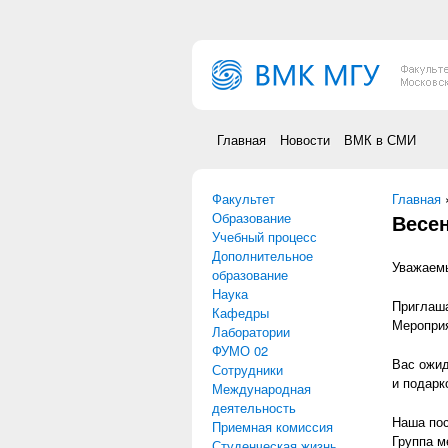
Перейти к основному содержанию
Главная
Новости
ВМК в СМИ
Факультет
Вы зд
Главная
Образование
Весе
Учебный процесс
Дополнительное
Уважаемы
образование
Наука
Приглаша
Кафедры
Мероприя
Лаборатории
ФУМО 02
Вас ожид
Сотрудники
и подарк
Международная
деятельность
Наша пос
Приемная комиссия
Группа м
Студенческая жизнь