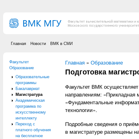
Перейти к основному содержанию
Главная
Новости
ВМК в СМИ
Факультет
Вы здесь
Главная
»
Образование
Образование
Подготовка магистр
Образовательные
программы
Факультет ВМК осуществляет 
Бакалавриат
направлениям: «Прикладная 
Магистратура
Академическая
«Фундаментальные информат
программа по
технологии».
искусственному
интеллекту
Подробные сведения о приёме
Переход с
платного обучения
в магистратуре размещены н
на бесплатное