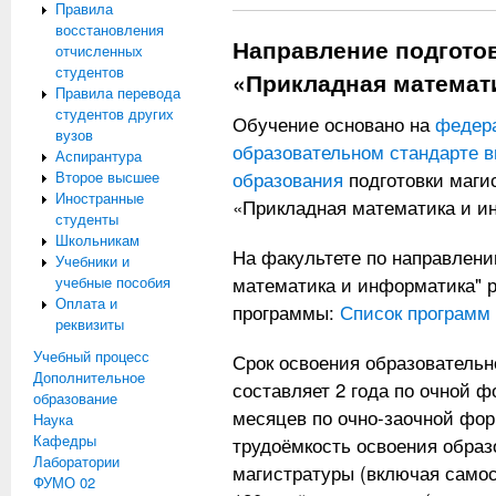
Правила
восстановления
Направление подгото
отчисленных
студентов
«Прикладная математ
Правила перевода
студентов других
Обучение основано на
федер
вузов
образовательном стандарте 
Аспирантура
Второе высшее
образования
подготовки маги
Иностранные
«Прикладная математика и и
студенты
Школьникам
На факультете по направлени
Учебники и
учебные пособия
математика и информатика" р
Оплата и
программы:
Список программ
реквизиты
Учебный процесс
Срок освоения образователь
Дополнительное
составляет 2 года по очной ф
образование
месяцев по очно-заочной фо
Наука
Кафедры
трудоёмкость освоения обра
Лаборатории
магистратуры (включая самос
ФУМО 02