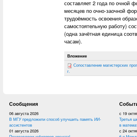
составляет 2 года по очной ф
месяцев по очно-заочной фо
трудоёмкость освоения обра
самостоятельную работу) сос
(одна зачётная единица соот
часам).
Вложение
Сопоставление магистерских прог
г.
Сообщения
Событ
06 августа 2026
с
19 октя
В МГУ предложили способ улучшить память ИИ-
Третья ш
ассистентов
в матема
01 августа 2026
с
24 октя
Поздравляем юбиляров августа!
6-я Межд