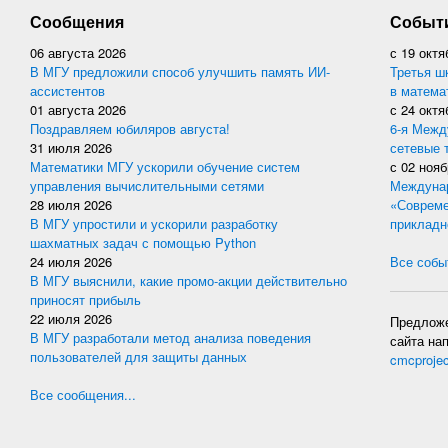
Сообщения
Событ
06 августа 2026
с
19 октя
В МГУ предложили способ улучшить память ИИ-
Третья ш
ассистентов
в матема
01 августа 2026
с
24 октя
Поздравляем юбиляров августа!
6-я Межд
31 июля 2026
сетевые 
Математики МГУ ускорили обучение систем
с
02 нояб
управления вычислительными сетями
Междунар
28 июля 2026
«Совреме
В МГУ упростили и ускорили разработку
прикладн
шахматных задач с помощью Python
24 июля 2026
Все событ
В МГУ выяснили, какие промо-акции действительно
приносят прибыль
22 июля 2026
Предложе
В МГУ разработали метод анализа поведения
сайта на
пользователей для защиты данных
cmcproje
Все сообщения...