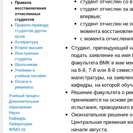
студент отчислен со 
Правила
студент отчислен за 
восстановления
отчисленных
впервые;
студентов
студент отчислен не п
Правила перевода
момента восстановле
студентов других
вузов
с момента отчисления
Аспирантура
Студент, претендующий н
Второе высшее
Иностранные
подать заявление на имя 
студенты
факультета ВМК в мае ме
Школьникам
на 6-й, 7-й или 8-й семес
Учебники и
учебные пособия
магистратуры, на заявле
Оплата и
кафедры, на которой обуч
реквизиты
Решение факультета о ре
Учебный процесс
принимается на основе ре
Дополнительное
испытания, проводимого 
образование
Наука
Окончательное решение о
Кафедры
Центральная приемная ко
Лаборатории
начале августа.
ФУМО 02