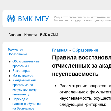
Перейти к основному содержанию
Главная
Новости
ВМК в СМИ
Факультет
Вы здесь
Главная
»
Образование
Образование
Правила восстановл
Образовательные
отчисленных за ака
программы
Бакалавриат
неуспеваемость
Магистратура
Академическая
программа по
Рассмотрение вопросов в
искусственному
отчисленных с факультет
интеллекту
неуспеваемость, осуществ
Переход с
платного обучения
следующим критериям:
на бесплатное