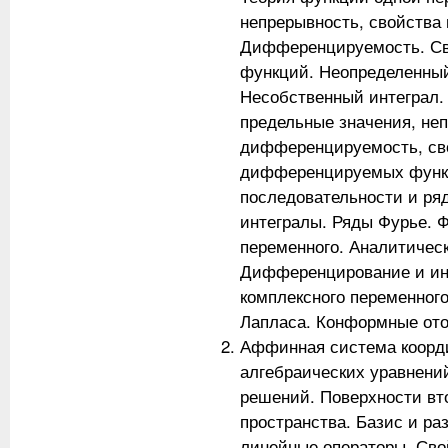
непрерывность, свойства
Дифференцируемость. С
функций. Неопределенный
Несобственный интеграл.
предельные значения, не
дифференцируемость, св
дифференцируемых функ
последовательности и ря
интегралы. Ряды Фурье. 
переменного. Аналитичес
Дифференцирование и ин
комплексного переменног
Лапласа. Конформные от
Аффинная система коорд
алгебраических уравнени
решений. Поверхности вт
пространства. Базис и ра
линейные операторы. Сво