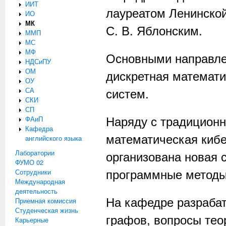
ИИТ
лауреатом Ленинско
ИО
МК
С. В. Яблонским
.
ММП
МС
МФ
Основными направле
НДСиПУ
ОМ
дискретная математ
ОУ
систем.
СА
СКИ
СП
Наряду с традицион
ФАиП
Кафедра
математическая кибе
английского языка
организована новая 
Лаборатории
ФУМО 02
программные методы
Сотрудники
Международная
деятельность
На кафедре разраба
Приемная комиссия
Студенческая жизнь
графов, вопросы тео
Карьерные