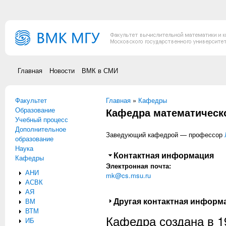
Перейти к основному содержанию
Главная
Новости
ВМК в СМИ
Факультет
Вы здесь
Главная
»
Кафедры
Образование
Кафедра математическо
Учебный процесс
Дополнительное
Заведующий кафедрой — профессор
образование
Наука
Скрыть
Контактная информация
Кафедры
Электронная почта:
АНИ
mk@cs.msu.ru
АСВК
АЯ
Показать
Другая контактная информ
ВМ
ВТМ
Кафедра создана в 19
ИБ