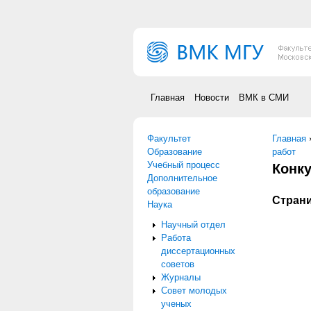
Перейти к основному содержанию
Главная
Новости
ВМК в СМИ
Факультет
Вы зд
Главная
Образование
работ
Учебный процесс
Конку
Дополнительное
образование
Страни
Наука
Научный отдел
Работа
диссертационных
советов
Журналы
Совет молодых
ученых