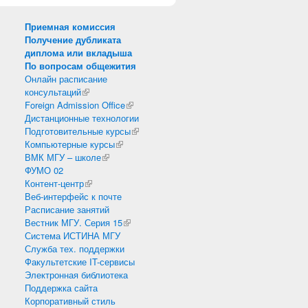
Приемная комиссия
Получение дубликата
диплома или вкладыша
По вопросам общежития
Онлайн расписание
консультаций
(внешняя ссылка)
Foreign Admission Office
(внешняя ссылка)
Дистанционные технологии
Подготовительные курсы
(внешняя ссылка)
Компьютерные курсы
(внешняя ссылка)
ВМК МГУ – школе
(внешняя ссылка)
ФУМО 02
Контент-центр
(внешняя ссылка)
Веб-интерфейс к почте
Расписание занятий
Вестник МГУ. Серия 15
(внешняя ссылка)
Система ИСТИНА МГУ
Служба тех. поддержки
Факультетские IT-сервисы
Электронная библиотека
Поддержка сайта
Корпоративный стиль