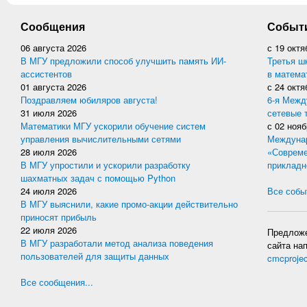
Сообщения
Событ
06 августа 2026
с
19 октя
В МГУ предложили способ улучшить память ИИ-
Третья ш
ассистентов
в матема
01 августа 2026
с
24 октя
Поздравляем юбиляров августа!
6-я Межд
31 июля 2026
сетевые 
Математики МГУ ускорили обучение систем
с
02 нояб
управления вычислительными сетями
Междунар
28 июля 2026
«Совреме
В МГУ упростили и ускорили разработку
прикладн
шахматных задач с помощью Python
24 июля 2026
Все событ
В МГУ выяснили, какие промо-акции действительно
приносят прибыль
22 июля 2026
Предложе
В МГУ разработали метод анализа поведения
сайта на
пользователей для защиты данных
cmcproje
Все сообщения...