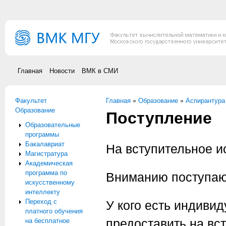
Перейти к основному содержанию
Главная
Новости
ВМК в СМИ
Факультет
Вы здесь
Главная
»
Образование
»
Аспирантура
Образование
Поступление
Образовательные
программы
Бакалавриат
На вступительное 
Магистратура
Академическая
программа по
Вниманию поступа
искусственному
интеллекту
У кого есть индиви
Переход с
платного обучения
предоставить на вс
на бесплатное