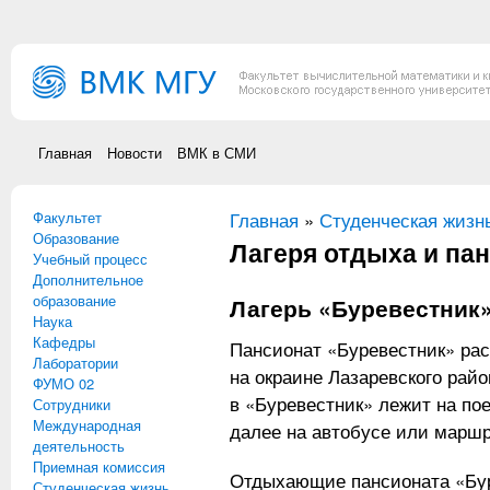
Перейти к основному содержанию
Главная
Новости
ВМК в СМИ
Факультет
Вы здесь
Главная
»
Студенческая жизн
Образование
Лагеря отдыха и па
Учебный процесс
Дополнительное
образование
Лагерь «Буревестник
Наука
Кафедры
Пансионат «Буревестник» рас
Лаборатории
на окраине Лазаревского райо
ФУМО 02
в «Буревестник» лежит на по
Сотрудники
Международная
далее на автобусе или маршр
деятельность
Приемная комиссия
Отдыхающие пансионата «Бу
Студенческая жизнь