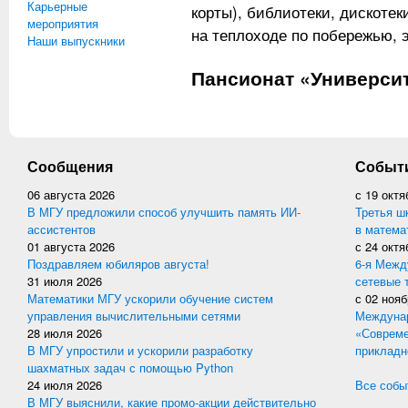
Карьерные
корты), библиотеки, дискоте
мероприятия
на теплоходе по побережью, э
Наши выпускники
Пансионат «Универси
Сообщения
Событ
06 августа 2026
с
19 октя
В МГУ предложили способ улучшить память ИИ-
Третья ш
ассистентов
в матема
01 августа 2026
с
24 октя
Поздравляем юбиляров августа!
6-я Межд
31 июля 2026
сетевые 
Математики МГУ ускорили обучение систем
с
02 нояб
управления вычислительными сетями
Междунар
28 июля 2026
«Совреме
В МГУ упростили и ускорили разработку
прикладн
шахматных задач с помощью Python
24 июля 2026
Все событ
В МГУ выяснили, какие промо-акции действительно