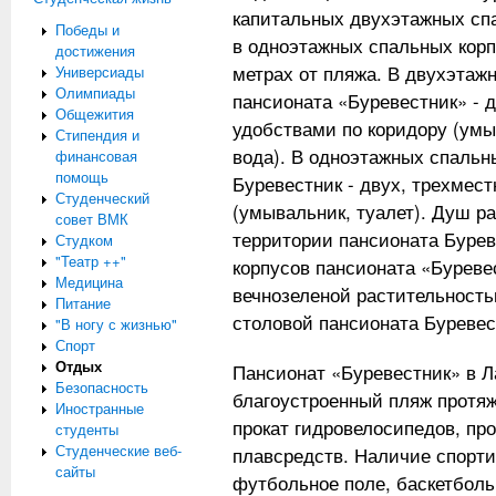
капитальных двухэтажных спа
Победы и
в одноэтажных спальных корпу
достижения
метрах от пляжа. В двухэтаж
Универсиады
Олимпиады
пансионата «Буревестник» - д
Общежития
удобствами по коридору (умыв
Стипендия и
вода). В одноэтажных спальн
финансовая
помощь
Буревестник - двух, трехмес
Студенческий
(умывальник, туалет). Душ р
совет ВМК
территории пансионата Буре
Студком
"Театр ++"
корпусов пансионата «Буревес
Медицина
вечнозеленой растительность
Питание
столовой пансионата Буревес
"В ногу с жизнью"
Спорт
Отдых
Пансионат «Буревестник» в Л
Безопасность
благоустроенный пляж протяж
Иностранные
прокат гидровелосипедов, пр
студенты
Студенческие веб-
плавсредств. Наличие спорт
сайты
футбольное поле, баскетбол