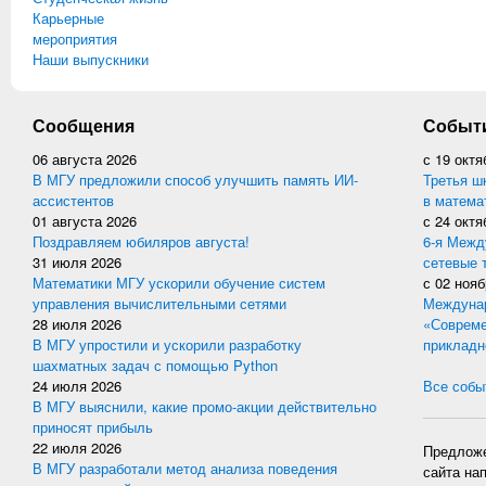
Карьерные
мероприятия
Наши выпускники
Сообщения
Событ
06 августа 2026
с
19 октя
В МГУ предложили способ улучшить память ИИ-
Третья ш
ассистентов
в матема
01 августа 2026
с
24 октя
Поздравляем юбиляров августа!
6-я Межд
31 июля 2026
сетевые 
Математики МГУ ускорили обучение систем
с
02 нояб
управления вычислительными сетями
Междунар
28 июля 2026
«Совреме
В МГУ упростили и ускорили разработку
прикладн
шахматных задач с помощью Python
24 июля 2026
Все событ
В МГУ выяснили, какие промо-акции действительно
приносят прибыль
22 июля 2026
Предложе
В МГУ разработали метод анализа поведения
сайта на