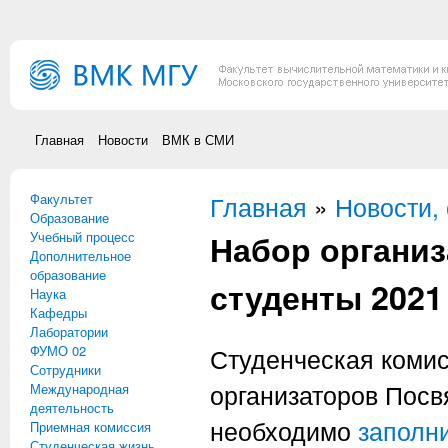
Перейти к основному содержанию
Главная
Новости
ВМК в СМИ
Факультет
Вы здесь
Главная
»
Новости,
Образование
Набор организ
Учебный процесс
Дополнительное
образование
студенты 2021
Наука
Кафедры
Лаборатории
ФУМО 02
Студенческая коми
Сотрудники
организаторов Посв
Международная
деятельность
необходимо
заполн
Приемная комиссия
Студенческая жизнь