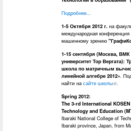
Подробнее...
1-5 Октября 2012 г.
на факуль
международная конференция 
машинному зрению
"ГрафиКо
1-15 сентября (Москва, ВМК 
университет Тор Вергата): 
школа по матричным вычис
линейной алгебре 2012»
. П
найти на
сайте школы
(внешняя 
.
Spring 2012:
The 3-rd International KOSE
Technology and Education (M
Ibaraki National College of Techn
Ibaraki province, Japan, from M