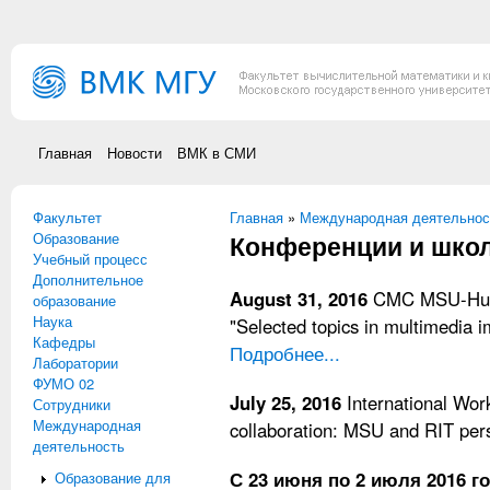
Перейти к основному содержанию
Главная
Новости
ВМК в СМИ
Факультет
Вы здесь
Главная
»
Международная деятельнос
Образование
Конференции и шко
Учебный процесс
Дополнительное
August 31, 2016
CMC MSU-Huaw
образование
Наука
"Selected topics in multimedia 
Кафедры
Подробнее...
Лаборатории
ФУМО 02
July 25, 2016
International Wor
Сотрудники
Международная
collaboration: MSU and RIT pers
деятельность
С 23 июня по 2 июля 2016 г
Образование для