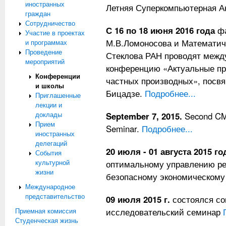
иностранных
Летняя Суперкомпьютерная 
граждан
Сотрудничество
С 16 по 18 июня 2016 года
фа
Участие в проектах
М.В.Ломоносова и Математич
и программах
Проведение
Стеклова РАН проводят межд
мероприятий
конференцию «Актуальные пр
Конференции
частных производных», посв
и школы
Бицадзе.
Подробнее...
Приглашенные
лекции и
доклады
September 7, 2015.
Second CM
Прием
Seminar.
Подробнее...
иностранных
делегаций
20 июля - 01 августа 2015 го
События
культурной
оптимальному управлению ре
жизни
безопасному экономическому
Международное
представительство
09 июля 2015 г.
состоялся со
Приемная комиссия
исследовательский семинар
Студенческая жизнь