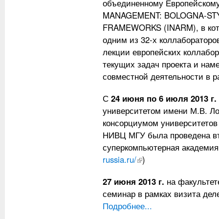
объединенному Европейском
MANAGEMENT: BOLOGNA-STY
FRAMEWORKS (INARM), в кот
одним из 32-х коллабораторо
лекции европейских коллабо
текущих задач проекта и на
совместной деятельности в р
С
24 июня по 6 июля 2013 г.
университетом имени М.В. Л
консорциумом университетов
НИВЦ МГУ была проведена вт
суперкомпьютерная академи
russia.ru/
(внешняя ссылка)
)
27 июня 2013 г.
на факультет
семинар в рамках визита дел
Подробнее...