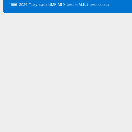
1996–2026
Факультет ВМК
МГУ имени М.В.Ломоносова