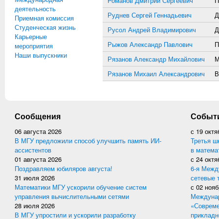
Романов Дмитрий Сергеевич
П
деятельность
Руднев Сергей Геннадьевич
Д
Приемная комиссия
Студенческая жизнь
Русол Андрей Владимирович
Д
Карьерные
Рыжов Александр Павлович
П
мероприятия
Наши выпускники
Рязанов Александр Михайлович
М
Рязанов Михаил Александрович
В
Сообщения
Событ
06 августа 2026
с
19 октя
В МГУ предложили способ улучшить память ИИ-
Третья ш
ассистентов
в матема
01 августа 2026
с
24 октя
Поздравляем юбиляров августа!
6-я Межд
31 июля 2026
сетевые 
Математики МГУ ускорили обучение систем
с
02 нояб
управления вычислительными сетями
Междунар
28 июля 2026
«Совреме
В МГУ упростили и ускорили разработку
прикладн