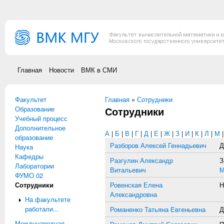
Перейти к основному содержанию
Главная
Новости
ВМК в СМИ
Факультет
Вы здесь
Главная
»
Сотрудники
Образование
Сотрудники
Учебный процесс
Дополнительное
А
|
Б
|
В
|
Г
|
Д
|
Е
|
Ж
|
З
|
И
|
К
|
Л
|
М
образование
Разборов Алексей Геннадьевич
Д
Наука
Кафедры
Разгулин Александр
З
Лаборатории
Витальевич
ФУМО 02
Сотрудники
Ровенская Елена
Н
Александровна
На факультете
работали...
Романенко Татьяна Евгеньевна
Д
Международная