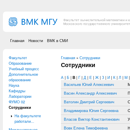
Перейти к основному содержанию
Главная
Новости
ВМК в СМИ
Факультет
Вы здесь
Главная
»
Сотрудники
Образование
Сотрудники
Учебный процесс
Дополнительное
А
|
Б
|
В
|
Г
|
Д
|
Е
|
Ж
|
З
|
И
|
К
|
Л
|
М
образование
Васильев Юлий Алексеевич
М
Наука
Кафедры
Васин Александр Алексеевич
П
Лаборатории
ФУМО 02
Ватолин Дмитрий Сергеевич
С
Сотрудники
Владимирова Юлия Сергеевна
C
На факультете
Власов Виктор Константинович
У
работали...
Вовк Елена Тимофеевна
Н
Международная