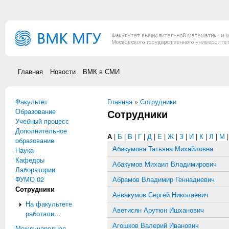
Перейти к основному содержанию
Главная
Новости
ВМК в СМИ
Факультет
Вы здесь
Главная
»
Сотрудники
Образование
Сотрудники
Учебный процесс
Дополнительное
А
|
Б
|
В
|
Г
|
Д
|
Е
|
Ж
|
З
|
И
|
К
|
Л
|
М
образование
Абакумова Татьяна Михайловна
Наука
Кафедры
Абакумов Михаил Владимирович
Лаборатории
ФУМО 02
Абрамов Владимир Геннадиевич
Сотрудники
Аввакумов Сергей Николаевич
На факультете
Аветисян Арутюн Ишханович
работали...
Агошков Валерий Иванович
Международная