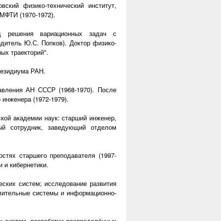
ский физико-технический институт,
 МФТИ (1970-1972).
од решения вариационных задач с
дитель Ю.С. Попков). Доктор физико-
ых траекторий".
резидиума РАН.
авления АН СССР (1968-1970). После
инженера (1972-1979).
ской академии наук: старший инженер,
ый сотрудник, заведующий отделом
остях старшего преподавателя (1997-
 и кибернетики.
еских систем; исследование развития
лительные системы и информационно-
х систем, разработки распределённых