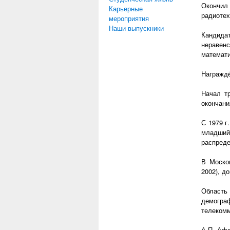
Окончил
Карьерные
радиотех
мероприятия
Наши выпускники
Кандида
неравенс
математи
Награждё
Начал т
окончани
С 1979 г
младший
распред
В Москов
2002), д
Область 
демограф
телеком
А.П. Афа