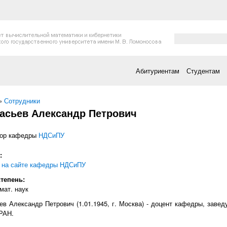
Форма поис
Поиск
Абитуриентам
Студентам
есь
»
Сотрудники
асьев Александр Петрович
ор кафедры
НДСиПУ
т:
а на сайте кафедры НДСиПУ
степень:
мат. наук
в Александр Петрович (1.01.1945, г. Москва) - доцент кафедры, заве
РАН.