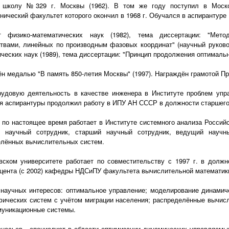
 школу №329 г. Москвы (1962). В том же году поступил в Москов
нический факультет которого окончил в 1968 г. Обучался в аспирантуре
т физико-математических наук (1982), тема диссертации: "Мет
твами, линейных по производным фазовых координат" (научный руково
ческих наук (1989), тема диссертации: "Принцип продолжения оптимальн
н медалью "В память 850-летия Москвы" (1997). Награждён грамотой П
рудовую деятельность в качестве инженера в Институте проблем упр
я аспирантуры продолжил работу в ИПУ АН СССР в должности старшего 
. по настоящее время работает в Институте системного анализа Россий
 научный сотрудник, старший научный сотрудник, ведущий научн
елённых вычислительных систем.
ском университете работает по совместительству с 1997 г. в должн
оцента (с 2002) кафедры НДСиПУ факультета вычислительной математики
научных интересов: оптимальное управление; моделирование динамич
ических систем с учётом миграции населения; распределённые вычис
муникационные системы.
насьев - специалист в области оптимизации динамических управляемы