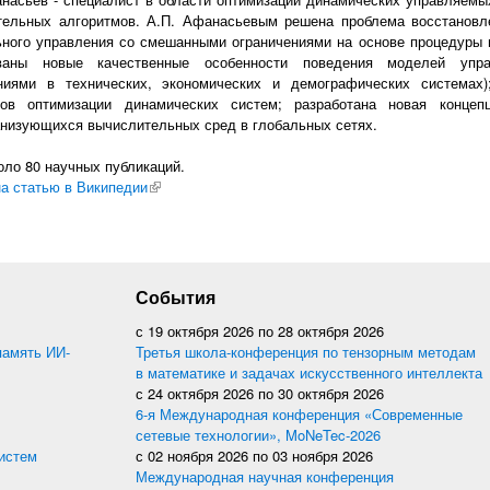
тельных алгоритмов. А.П. Афанасьевым решена проблема восстановл
ного управления со смешанными ограничениями на основе процедуры 
ваны новые качественные особенности поведения моделей упр
ниями в технических, экономических и демографических системах)
мов оптимизации динамических систем; разработана новая концеп
низующихся вычислительных сред в глобальных сетях.
оло 80 научных публикаций.
а статью в Википедии
(внешняя ссылка)
События
с
19 октября 2026
по
28 октября 2026
память ИИ-
Третья школа-конференция по тензорным методам
в математике и задачах искусственного интеллекта
с
24 октября 2026
по
30 октября 2026
6-я Международная конференция «Современные
сетевые технологии», MoNeTec-2026
истем
с
02 ноября 2026
по
03 ноября 2026
Международная научная конференция