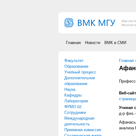
Перейти к основному содержанию
Главная
Новости
ВМК в СМИ
Факультет
Вы зд
Главная
Образование
Афан
Учебный процесс
Дополнительное
Професс
образование
Наука
Веб-сай
Кафедры
страниц
Лаборатории
ФУМО 02
Ученая 
Сотрудники
д-р физ.-
Международная
Афанасье
деятельность
анализа 
Приемная комиссия
Студенческая жизнь