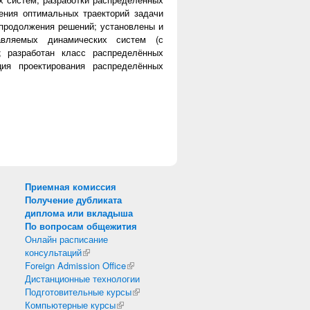
ения оптимальных траекторий задачи
продолжения решений; установлены и
авляемых динамических систем (с
; разработан класс распределённых
ция проектирования распределённых
Приемная комиссия
Получение дубликата
диплома или вкладыша
По вопросам общежития
Онлайн расписание
консультаций
(внешняя ссылка)
Foreign Admission Office
(внешняя ссылка)
Дистанционные технологии
Подготовительные курсы
(внешняя ссылка)
Компьютерные курсы
(внешняя ссылка)