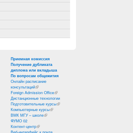
Приемная комиссия
Получение дубликата
диплома или вкладыша
По вопросам общежития
Онлайн расписание
консультаций
(внешняя ссылка)
Foreign Admission Office
(внешняя ссылка)
Дистанционные технологии
Подготовительные курсы
(внешняя ссылка)
Компьютерные курсы
(внешняя ссылка)
ВМК МГУ – школе
(внешняя ссылка)
ФУМО 02
Контент-центр
(внешняя ссылка)
Веб-интерфейс к почте