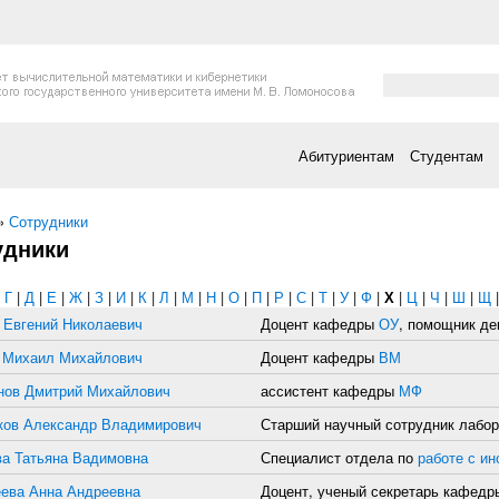
Форма поис
Поиск
Абитуриентам
Студентам
есь
»
Сотрудники
удники
|
Г
|
Д
|
Е
|
Ж
|
З
|
И
|
К
|
Л
|
М
|
Н
|
О
|
П
|
Р
|
С
|
Т
|
У
|
Ф
|
Х
|
Ц
|
Ч
|
Ш
|
Щ
 Евгений Николаевич
Доцент кафедры
ОУ
, помощник де
 Михаил Михайлович
Доцент кафедры
ВМ
нов Дмитрий Михайлович
ассистент кафедры
МФ
ков Александр Владимирович
Старший научный сотрудник лабо
а Татьяна Вадимовна
Специалист отдела по
работе с и
ева Анна Андреевна
Доцент, ученый секретарь кафед