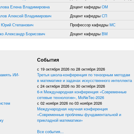
лова Елена Владимировна
Доцент кафедры
ОМ
лов Алексей Владимирович
Доцент кафедры
СП
 Юрий Степанович
Профессор кафедры
МС
ко Александр Борисович
Доцент кафедры
ВМ
События
с
19 октября 2026
по
28 октября 2026
память ИИ-
Третья школа-конференция по тензорным методам
в математике и задачах искусственного интеллекта
с
24 октября 2026
по
30 октября 2026
6-я Международная конференция «Современные
сетевые технологии», MoNeTec-2026
истем
с
02 ноября 2026
по
03 ноября 2026
Международная научная конференция
«Современные проблемы фундаментальной и
ку
прикладной математики»
Все события...