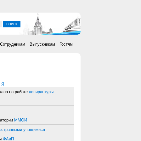
ка
Сотрудникам
Выпускникам
Гостям
|
Я
кана по работе
аспирантуры
ратории
ММОИ
ностранными учащимися
ры
ФАиП