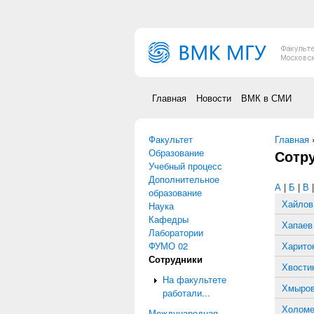
Перейти к основному содержанию
Главная
Новости
ВМК в СМИ
Факультет
Вы зд
Главная
Образование
Сотр
Учебный процесс
Дополнительное
А
|
Б
|
В
образование
Хайлов
Наука
Кафедры
Хапаев
Лаборатории
ФУМО 02
Харито
Сотрудники
Хвости
На факультете
Хмыров
работали...
Холоме
Международная