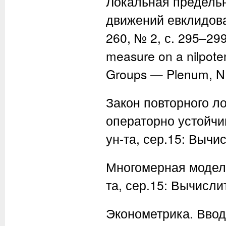
Локальная предель
движений евклидова 
260, № 2, с. 295–299;
measure on a nilpoten
Groups — Plenum, N.
Закон повторного л
операторно устойчи
ун-та, сер.15: Вычис
Многомерная модель 
та, сер.15: Вычислит
Эконометрика. Ввод