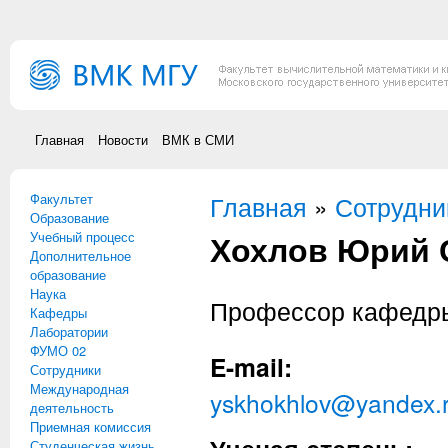
Перейти к основному содержанию
Главная
Новости
ВМК в СМИ
Факультет
Вы здесь
Главная
»
Сотрудни
Образование
Хохлов Юрий 
Учебный процесс
Дополнительное
образование
Наука
Профессор кафед
Кафедры
Лаборатории
ФУМО 02
E-mail:
Сотрудники
Международная
yskhokhlov@yandex.
деятельность
Приемная комиссия
Студенческая жизнь