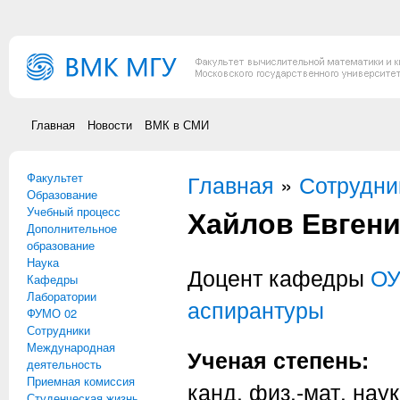
Перейти к основному содержанию
Главная
Новости
ВМК в СМИ
Факультет
Вы здесь
Главная
»
Сотрудни
Образование
Хайлов Евген
Учебный процесс
Дополнительное
образование
Наука
Доцент кафедры
О
Кафедры
Лаборатории
аспирантуры
ФУМО 02
Сотрудники
Международная
Ученая степень:
деятельность
Приемная комиссия
канд. физ.-мат. наук
Студенческая жизнь