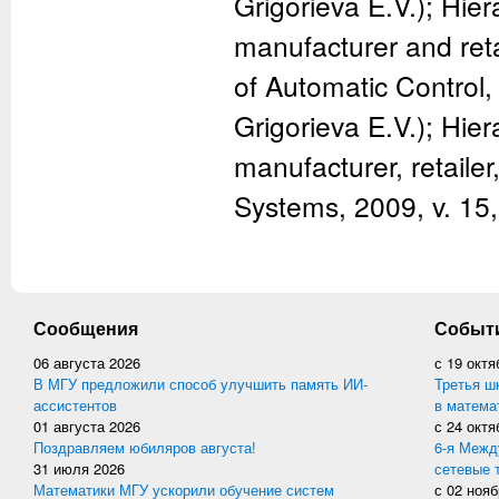
Grigorieva E.V.); Hie
manufacturer and reta
of Automatic Control,
Grigorieva E.V.); Hie
manufacturer, retaile
Systems, 2009, v. 15,
Сообщения
Событ
06 августа 2026
с
19 октя
В МГУ предложили способ улучшить память ИИ-
Третья ш
ассистентов
в матема
01 августа 2026
с
24 октя
Поздравляем юбиляров августа!
6-я Межд
31 июля 2026
сетевые 
Математики МГУ ускорили обучение систем
с
02 нояб