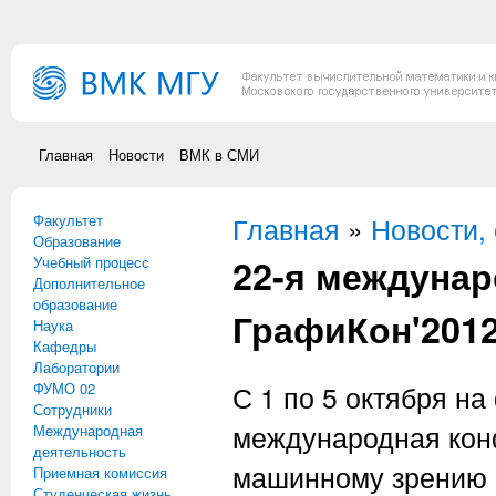
Перейти к основному содержанию
Главная
Новости
ВМК в СМИ
Факультет
Вы здесь
Главная
»
Новости,
Образование
22-я междуна
Учебный процесс
Дополнительное
образование
ГрафиКон'201
Наука
Кафедры
Лаборатории
ФУМО 02
С 1 по 5 октября н
Сотрудники
международная кон
Международная
деятельность
машинному зрению 
Приемная комиссия
Студенческая жизнь