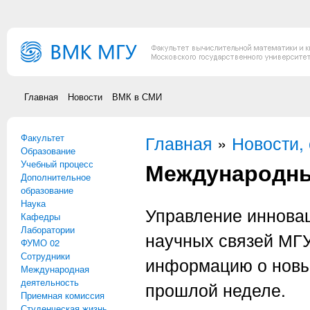
Перейти к основному содержанию
Главная
Новости
ВМК в СМИ
Факультет
Вы здесь
Главная
»
Новости,
Образование
Международные
Учебный процесс
Дополнительное
образование
Наука
Управление иннова
Кафедры
Лаборатории
научных связей МГ
ФУМО 02
Сотрудники
информацию о новы
Международная
деятельность
прошлой неделе.
Приемная комиссия
Студенческая жизнь