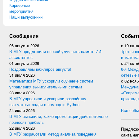
Карьерные
мероприятия
Наши выпускники
Сообщения
Событ
06 августа 2026
с
19 октя
В МГУ предложили способ улучшить память ИИ-
Третья ш
ассистентов
в матема
01 августа 2026
с
24 октя
Поздравляем юбиляров августа!
6-я Межд
31 июля 2026
сетевые 
Математики МГУ ускорили обучение систем
с
02 нояб
управления вычислительными сетями
Междунар
28 июля 2026
«Совреме
В МГУ упростили и ускорили разработку
прикладн
шахматных задач с помощью Python
24 июля 2026
Все событ
В МГУ выяснили, какие промо-акции действительно
приносят прибыль
22 июля 2026
Предложе
В МГУ разработали метод анализа поведения
сайта на