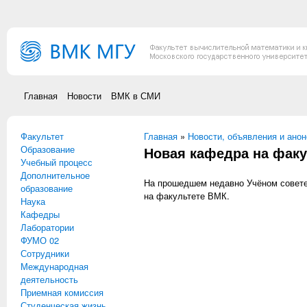
Перейти к основному содержанию
Главная
Новости
ВМК в СМИ
Факультет
Вы здесь
Главная
»
Новости, объявления и ано
Образование
Новая кафедра на фак
Учебный процесс
Дополнительное
На прошедшем недавно Учёном совете
образование
на факультете ВМК.
Наука
Кафедры
Лаборатории
ФУМО 02
Сотрудники
Международная
деятельность
Приемная комиссия
Студенческая жизнь