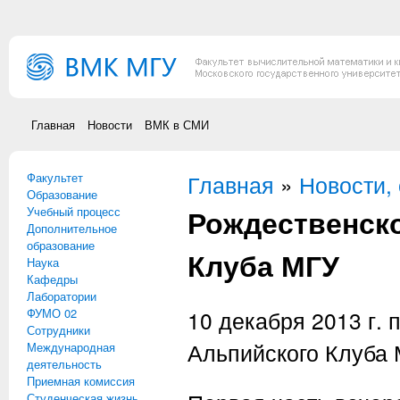
Перейти к основному содержанию
Главная
Новости
ВМК в СМИ
Факультет
Вы здесь
Главная
»
Новости,
Образование
Рождественско
Учебный процесс
Дополнительное
образование
Клуба МГУ
Наука
Кафедры
Лаборатории
ФУМО 02
10 декабря 2013 г.
Сотрудники
Альпийского Клуба 
Международная
деятельность
Приемная комиссия
Студенческая жизнь