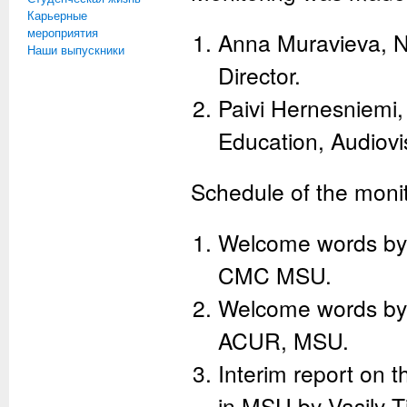
Карьерные
мероприятия
Anna Muravieva, Na
Наши выпускники
Director.
Paivi Hernesniemi
Education, Audiovi
Schedule of the monit
Welcome words by
CMC MSU.
Welcome words by 
ACUR, MSU.
Interim report on 
in MSU by Vasily 