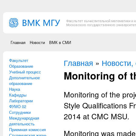
Перейти к основному содержанию
Главная
Новости
ВМК в СМИ
Факультет
Вы здесь
Главная
»
Новости,
Образование
Monitoring of 
Учебный процесс
Дополнительное
образование
Наука
Monitoring of the pr
Кафедры
Лаборатории
Style Qualifications
ФУМО 02
Сотрудники
2014 at CMC MSU.
Международная
деятельность
Приемная комиссия
Monitoring was made
Студенческая жизнь