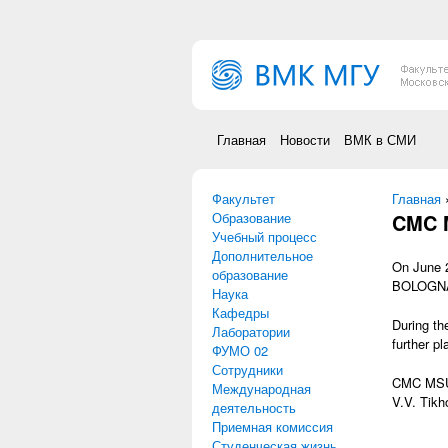
Перейти к основному содержанию
Главная
Новости
ВМК в СМИ
Факультет
Вы зд
Главная
Образование
CMC M
Учебный процесс
Дополнительное
On June 
образование
BOLOGNA
Наука
Кафедры
During th
Лаборатории
further pl
ФУМО 02
Сотрудники
CMC MSU
Международная
V.V. Tik
деятельность
Приемная комиссия
Студенческая жизнь