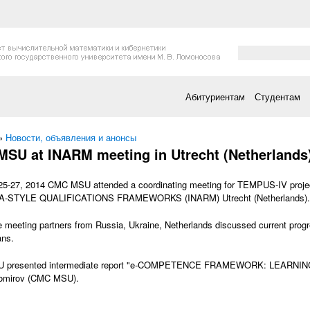
Форма поис
Поиск
Абитуриентам
Студентам
есь
»
Новости, объявления и анонсы
SU at INARM meeting in Utrecht (Netherlands
25-27, 2014 CMC MSU attended a coordinating meeting for TEMPUS-IV 
-STYLE QUALIFICATIONS FRAMEWORKS (INARM) Utrecht (Netherlands).
e meeting partners from Russia, Ukraine, Netherlands discussed current progr
ans.
 presented intermediate report "e-COMPETENCE FRAMEWORK: LEARNING
homirov (CMC MSU).