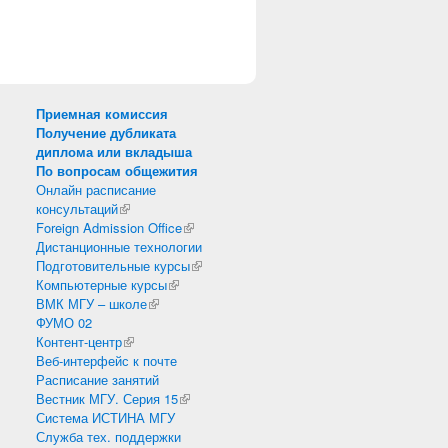
Приемная комиссия
Получение дубликата
диплома или вкладыша
По вопросам общежития
Онлайн расписание
консультаций
(внешняя ссылка)
Foreign Admission Office
(внешняя ссылка)
Дистанционные технологии
Подготовительные курсы
(внешняя ссылка)
Компьютерные курсы
(внешняя ссылка)
ВМК МГУ – школе
(внешняя ссылка)
ФУМО 02
Контент-центр
(внешняя ссылка)
Веб-интерфейс к почте
Расписание занятий
Вестник МГУ. Серия 15
(внешняя ссылка)
Система ИСТИНА МГУ
Служба тех. поддержки