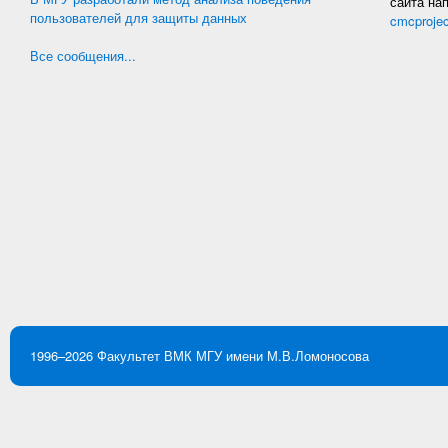
сайта на
пользователей для защиты данных
cmcproje
Все сообщения...
1996–2026
Факультет ВМК
МГУ имени М.В.Ломоносова