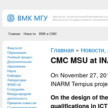
Перейти к основному содержанию
Главная
Новости
ВМК в СМИ
Факультет
Вы здесь
Главная
»
Новости,
Образование
CMC MSU at IN
Учебный процесс
Дополнительное
образование
Наука
On November 27, 201
Кафедры
Лаборатории
INARM Tempus project
ФУМО 02
Сотрудники
Международная
On the design of th
деятельность
Приемная комиссия
qualifications in ICT
Студенческая жизнь