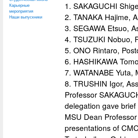
1. SAKAGUCHI Shiger
Карьерные
мероприятия
2. TANAKA Hajime, As
Наши выпускники
3. SEGAWA Etsuo, Ass
4. TSUZUKI Nobuo, P
5. ONO Rintaro, Post
6. HASHIKAWA Tomono
7. WATANABE Yuta, M
8. TRUSHIN Igor, Ass
Professor SAKAGUCH
delegation gave brief i
MSU Dean Professor M
presentations of CMC