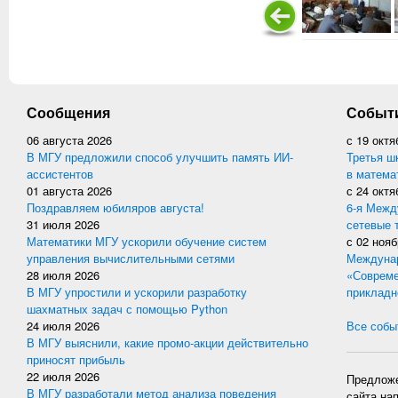
Сообщения
Событ
06 августа 2026
с
19 октя
В МГУ предложили способ улучшить память ИИ-
Третья ш
ассистентов
в матема
01 августа 2026
с
24 октя
Поздравляем юбиляров августа!
6-я Межд
31 июля 2026
сетевые 
Математики МГУ ускорили обучение систем
с
02 нояб
управления вычислительными сетями
Междунар
28 июля 2026
«Совреме
В МГУ упростили и ускорили разработку
прикладн
шахматных задач с помощью Python
24 июля 2026
Все событ
В МГУ выяснили, какие промо-акции действительно
приносят прибыль
22 июля 2026
Предложе
В МГУ разработали метод анализа поведения
сайта на