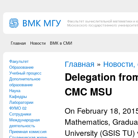
Перейти к основному содержанию
Главная
Новости
ВМК в СМИ
Факультет
Вы здесь
Главная
»
Новости,
Образование
Delegation fro
Учебный процесс
Дополнительное
образование
CMC MSU
Наука
Кафедры
Лаборатории
ФУМО 02
On February 18, 2015
Сотрудники
Mathematics, Graduat
Международная
деятельность
University (GSIS TU) 
Приемная комиссия
Студенческая жизнь