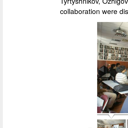
Tyrtyshnikov, Ozhigov,
collaboration were di